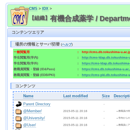
CMS
>
IDX
>
有機合成薬学 / Department 
【組織】
コンテンツエリア
場所の情報とサーバ切替
(
ヘルプ
)
一般閲覧用
:
http://cms.db.tokushima-u.ac.
学生閲覧用(学内)
:
http://cms-ldap.db.tokushima-
学生閲覧用(学外)
:
https://cms-ldap.db.tokushima
教職員閲覧・登録 (ID&Pass)
:
https://cms.db.tokushima-u.ac
教職員閲覧・登録 (EDB/PKI)
:
https://cms-pki.db.tokushima-
コンテンツ
Name
Last modified
Size
Descript
Parent Directory
  - 
@Member/
2015-05-11 20:16  
  - 
←教職員の特
@University/
2015-05-11 20:16  
  - 
←学内からの
@User/
2015-05-11 20:16  
  - 
←教職員にア