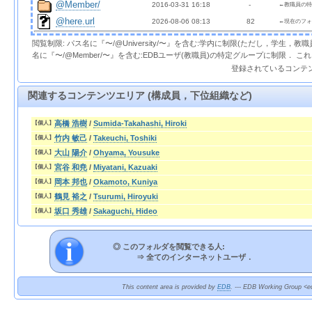
@Member/
2016-03-31 16:18  
  - 
←教職員の特
@here.url
2026-08-06 08:13  
 82 
←現在のフォ
閲覧制限: パス名に『〜/@University/〜』を含む:学内に制限(ただし，学生，
名に『〜/@Member/〜』を含む:EDBユーザ(教職員)の特定グループに制限． 
登録されているコンテ
関連するコンテンツエリア (構成員，下位組織など)
高橋 浩樹
/
Sumida-Takahashi, Hiroki
【個人】
竹内 敏己
/
Takeuchi, Toshiki
【個人】
大山 陽介
/
Ohyama, Yousuke
【個人】
宮谷 和尭
/
Miyatani, Kazuaki
【個人】
岡本 邦也
/
Okamoto, Kuniya
【個人】
鶴見 裕之
/
Tsurumi, Hiroyuki
【個人】
坂口 秀雄
/
Sakaguchi, Hideo
【個人】
◎ このフォルダを閲覧できる人:
⇒
全てのインターネットユーザ．
This content area is provided by
EDB
. --- EDB Working Group <ed