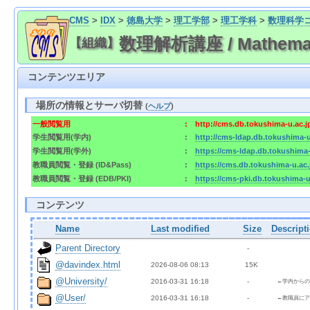
CMS
>
IDX
>
徳島大学
>
理工学部
>
理工学科
>
数理科学
数理解析講座 / Mathematic
【組織】
コンテンツエリア
場所の情報とサーバ切替
(
ヘルプ
)
一般閲覧用
:
http://cms.db.tokushima-u.ac.
学生閲覧用(学内)
:
http://cms-ldap.db.tokushima-
学生閲覧用(学外)
:
https://cms-ldap.db.tokushima
教職員閲覧・登録 (ID&Pass)
:
https://cms.db.tokushima-u.ac
教職員閲覧・登録 (EDB/PKI)
:
https://cms-pki.db.tokushima-
コンテンツ
Name
Last modified
Size
Descript
Parent Directory
  - 
@davindex.html
2026-08-06 08:13  
 15K
@University/
2016-03-31 16:18  
  - 
←学内からの
@User/
2016-03-31 16:18  
  - 
←教職員にア