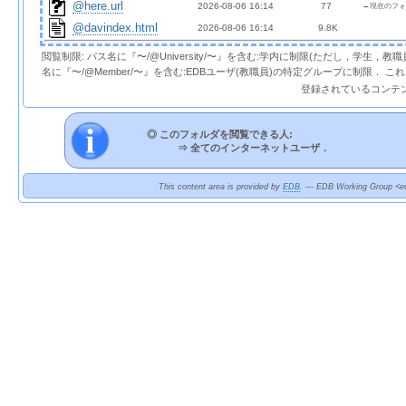
@here.url
2026-08-06 16:14  
 77 
←現在のフォ
@davindex.html
2026-08-06 16:14  
9.8K
閲覧制限: パス名に『〜/@University/〜』を含む:学内に制限(ただし，学生，
名に『〜/@Member/〜』を含む:EDBユーザ(教職員)の特定グループに制限． 
登録されているコンテ
◎ このフォルダを閲覧できる人:
⇒
全てのインターネットユーザ．
This content area is provided by
EDB
. --- EDB Working Group <ed