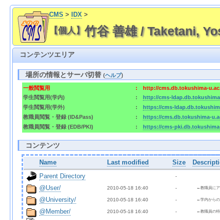
CMS
>
IDX
>
竹谷 善雄 / Taketani, Yo
【個人】
コンテンツエリア
場所の情報とサーバ切替
(
ヘルプ
)
一般閲覧用
:
http://cms.db.tokushima-u.a
学生閲覧用(学内)
:
http://cms-ldap.db.tokushim
学生閲覧用(学外)
:
https://cms-ldap.db.tokushi
教職員閲覧・登録 (ID&Pass)
:
https://cms.db.tokushima-u.
教職員閲覧・登録 (EDB/PKI)
:
https://cms-pki.db.tokushim
コンテンツ
Name
Last modified
Size
Descript
Parent Directory
  - 
@User/
2010-05-18 16:40  
  - 
←教職員にア
@University/
2010-05-18 16:40  
  - 
←学内からの
@Member/
2010-05-18 16:40  
  - 
←教職員の特