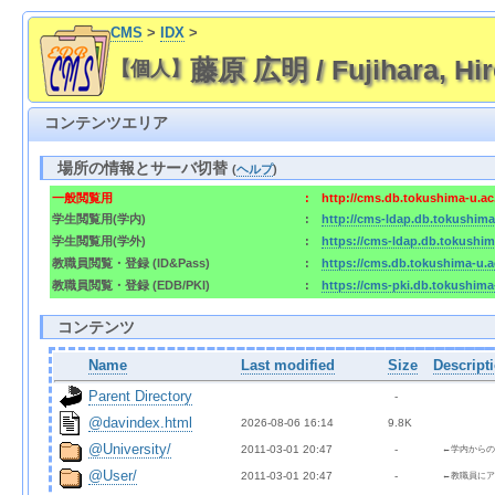
CMS
>
IDX
>
藤原 広明 / Fujihara, Hir
【個人】
コンテンツエリア
場所の情報とサーバ切替
(
ヘルプ
)
一般閲覧用
:
http://cms.db.tokushima-u.a
学生閲覧用(学内)
:
http://cms-ldap.db.tokushim
学生閲覧用(学外)
:
https://cms-ldap.db.tokushi
教職員閲覧・登録 (ID&Pass)
:
https://cms.db.tokushima-u.
教職員閲覧・登録 (EDB/PKI)
:
https://cms-pki.db.tokushim
コンテンツ
Name
Last modified
Size
Descript
Parent Directory
  - 
@davindex.html
2026-08-06 16:14  
9.8K
@University/
2011-03-01 20:47  
  - 
←学内からの
@User/
2011-03-01 20:47  
  - 
←教職員にア