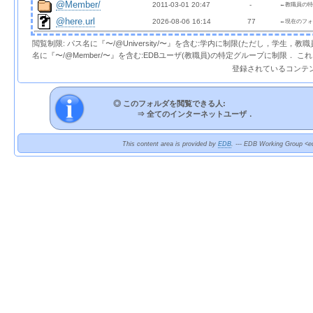
@Member/
2011-03-01 20:47  
  - 
←教職員の特
@here.url
2026-08-06 16:14  
 77 
←現在のフォ
閲覧制限: パス名に『〜/@University/〜』を含む:学内に制限(ただし，学生，
名に『〜/@Member/〜』を含む:EDBユーザ(教職員)の特定グループに制限． 
登録されているコンテ
◎ このフォルダを閲覧できる人:
⇒
全てのインターネットユーザ．
This content area is provided by
EDB
. --- EDB Working Group <ed