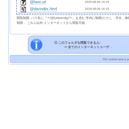
@here.url
2026-08-06 16:15  
@davindex.html
2026-08-06 16:15  
閲覧制限: パス名に『〜/@University/〜』を含む:学内に制限(ただし，学生
制限． これら以外:インターネットから閲覧可能．
◎ このフォルダを閲覧できる人:
⇒
全てのインターネットユーザ．
This content area is 