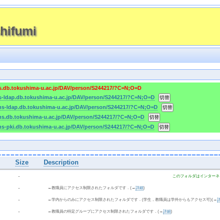
hifumi
ms.db.tokushima-u.ac.jp/DAV/person/S244217/?C=N;O=D
ms-ldap.db.tokushima-u.ac.jp/DAV/person/S244217/?C=N;O=D
cms-ldap.db.tokushima-u.ac.jp/DAV/person/S244217/?C=N;O=D
cms.db.tokushima-u.ac.jp/DAV/person/S244217/?C=N;O=D
cms-pki.db.tokushima-u.ac.jp/DAV/person/S244217/?C=N;O=D
Size
Description
  - 
このフォルダはインターネ
  - 
←教職員にアクセス制限されたフォルダです．(→
詳細
)
  - 
←学内からのみにアクセス制限されたフォルダです．(学生，教職員は学外からもアクセス可)(→
  - 
←教職員の特定グループにアクセス制限されたフォルダです．(→
詳細
)