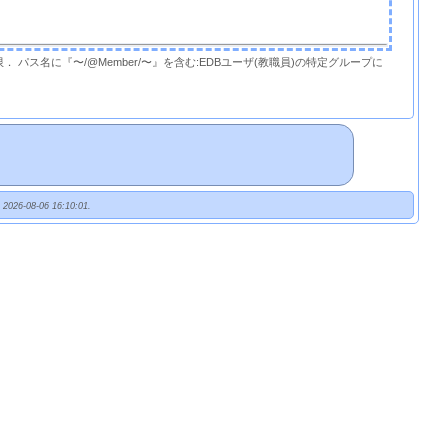
限． パス名に『〜/@Member/〜』を含む:EDBユーザ(教職員)の特定グループに
t 2026-08-06 16:10:01.