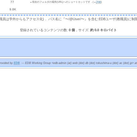
 77 
←現在のフォルダの場所(URL)へのショートカットです．(→
詳細
)
9.8K
，教職員は学外からもアクセス化)． パス名に『〜/@User/〜』を含む:EDBユーザ(教職員)に制
登録されているコンテンツの数:
0 個
，サイズ:
約 0.0 キロバイト
provided by
EDB
. --- EDB Working Group <edb-admin (at) web (dot) db (dot) tokushima-u (dot) ac (dot) jp> a