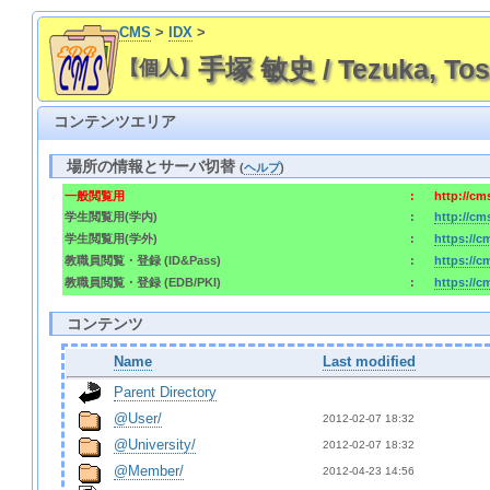
CMS
>
IDX
>
手塚 敏史 / Tezuka, Tos
【個人】
コンテンツエリア
場所の情報とサーバ切替
(
ヘルプ
)
一般閲覧用
:
http://c
学生閲覧用(学内)
:
http://c
学生閲覧用(学外)
:
https://
教職員閲覧・登録 (ID&Pass)
:
https://
教職員閲覧・登録 (EDB/PKI)
:
https://
コンテンツ
Name
Last modified
Parent Directory
@User/
2012-02-07 18:32  
@University/
2012-02-07 18:32  
@Member/
2012-04-23 14:56  