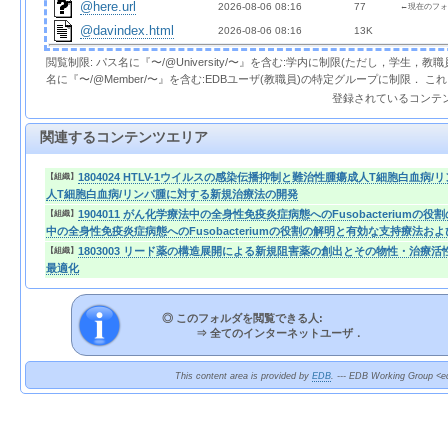
@here.url
2026-08-06 08:16  
 77 
←現在のフォ
@davindex.html
2026-08-06 08:16  
 13K
閲覧制限: パス名に『〜/@University/〜』を含む:学内に制限(ただし，学生，
名に『〜/@Member/〜』を含む:EDBユーザ(教職員)の特定グループに制限． 
登録されているコンテ
関連するコンテンツエリア
1804024 HTLV-1ウイルスの感染伝播抑制と難治性腫瘍成人T細胞白血
【組織】
人T細胞白血病/リンパ腫に対する新規治療法の開発
1904011 がん化学療法中の全身性免疫炎症病態へのFusobacteriumの
【組織】
中の全身性免疫炎症病態へのFusobacteriumの役割の解明と有効な支持療法および簡
1803003 リード薬の構造展開による新規阻害薬の創出とその物性・治療活
【組織】
最適化
◎ このフォルダを閲覧できる人:
⇒
全てのインターネットユーザ．
This content area is provided by
EDB
. --- EDB Working Group <ed