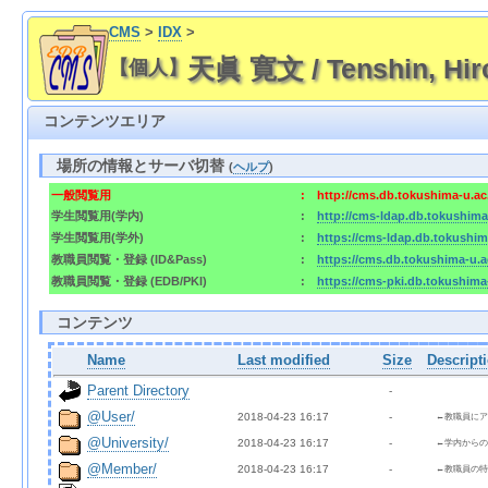
CMS
>
IDX
>
天眞 寛文 / Tenshin, Hir
【個人】
コンテンツエリア
場所の情報とサーバ切替
(
ヘルプ
)
一般閲覧用
:
http://cms.db.tokushima-u.a
学生閲覧用(学内)
:
http://cms-ldap.db.tokushim
学生閲覧用(学外)
:
https://cms-ldap.db.tokushi
教職員閲覧・登録 (ID&Pass)
:
https://cms.db.tokushima-u.
教職員閲覧・登録 (EDB/PKI)
:
https://cms-pki.db.tokushim
コンテンツ
Name
Last modified
Size
Descript
Parent Directory
  - 
@User/
2018-04-23 16:17  
  - 
←教職員にア
@University/
2018-04-23 16:17  
  - 
←学内からの
@Member/
2018-04-23 16:17  
  - 
←教職員の特