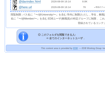
@davindex.html
2026-08-09 16:14  
9.8K
@here.url
2026-08-09 16:14  
 76 
←現在のフォ
閲覧制限: パス名に『〜/@University/〜』を含む:学内に制限(ただし，学生，
名に『〜/@Member/〜』を含む:EDBユーザ(教職員)の特定グループに制限． 
登録されているコンテ
◎ このフォルダを閲覧できる人:
⇒
全てのインターネットユーザ．
This content area is provided by
EDB
. --- EDB Working Group <ed