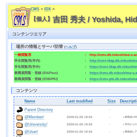
CMS
>
IDX
>
吉田 秀夫 / Yoshida, Hi
【個人】
コンテンツエリア
場所の情報とサーバ切替
(
ヘルプ
)
一般閲覧用
:
http://cms.db.tokushima-u.
学生閲覧用(学内)
:
http://cms-ldap.db.tokushim
学生閲覧用(学外)
:
https://cms-ldap.db.tokushi
教職員閲覧・登録 (ID&Pass)
:
https://cms.db.tokushima-u
教職員閲覧・登録 (EDB/PKI)
:
https://cms-pki.db.tokushim
コンテンツ
Name
Last modified
Size
Descript
Parent Directory
  - 
@Member/
2009-01-06 19:04  
  - 
←教職員の特
@University/
2009-01-06 19:04  
  - 
←学内からの
@User/
2009-01-06 19:04  
  - 
←教職員にア