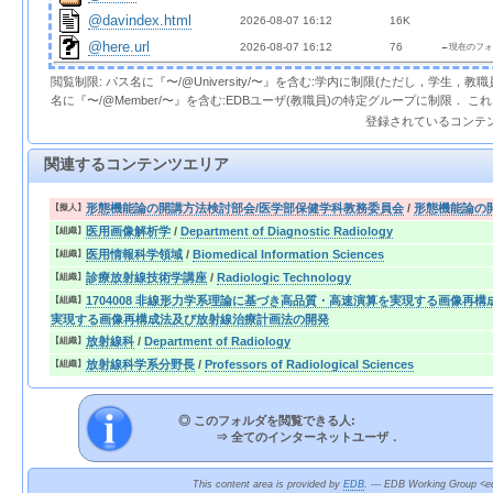
@davindex.html
2026-08-07 16:12  
 16K
@here.url
2026-08-07 16:12  
 76 
←現在のフォ
閲覧制限: パス名に『〜/@University/〜』を含む:学内に制限(ただし，学生，
名に『〜/@Member/〜』を含む:EDBユーザ(教職員)の特定グループに制限． 
登録されているコンテ
関連するコンテンツエリア
形態機能論の開講方法検討部会/医学部保健学科教務委員会
/
形態機能論の
【擬人】
医用画像解析学
/
Department of Diagnostic Radiology
【組織】
医用情報科学領域
/
Biomedical Information Sciences
【組織】
診療放射線技術学講座
/
Radiologic Technology
【組織】
1704008 非線形力学系理論に基づき高品質・高速演算を実現する画像再
【組織】
実現する画像再構成法及び放射線治療計画法の開発
放射線科
/
Department of Radiology
【組織】
放射線科学系分野長
/
Professors of Radiological Sciences
【組織】
◎ このフォルダを閲覧できる人:
⇒
全てのインターネットユーザ．
This content area is provided by
EDB
. --- EDB Working Group <ed