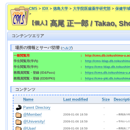
CMS
>
IDX
>
徳島大学
>
大学院医歯薬学研究部
>
保健学
>
髙尾 正一郎 / Takao, Sho
【個人】
コンテンツエリア
場所の情報とサーバ切替
(
ヘルプ
)
一般閲覧用
:
http://cms.db.tokushima-u.
学生閲覧用(学内)
:
http://cms-ldap.db.tokushim
学生閲覧用(学外)
:
https://cms-ldap.db.tokushi
教職員閲覧・登録 (ID&Pass)
:
https://cms.db.tokushima-u
教職員閲覧・登録 (EDB/PKI)
:
https://cms-pki.db.tokushim
コンテンツ
Name
Last modified
Size
Descript
Parent Directory
  - 
@Member/
2009-01-06 18:59  
  - 
←教職員の特
@University/
2009-01-06 18:59  
  - 
←学内からの
@User/
2009-01-06 18:59  
  - 
←教職員にア