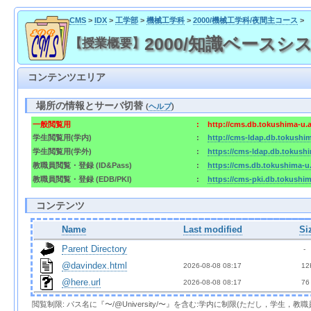
CMS
>
IDX
>
工学部
>
機械工学科
>
2000/機械工学科/夜間主コース
>
2000/知識ベースシステム 
【授業概要】
コンテンツエリア
場所の情報とサーバ切替
(
ヘルプ
)
一般閲覧用
:
http://cms.db.tokushima-u.
学生閲覧用(学内)
:
http://cms-ldap.db.tokushi
学生閲覧用(学外)
:
https://cms-ldap.db.tokush
教職員閲覧・登録 (ID&Pass)
:
https://cms.db.tokushima-u
教職員閲覧・登録 (EDB/PKI)
:
https://cms-pki.db.tokushi
コンテンツ
Name
Last modified
Si
Parent Directory
  - 
@davindex.html
2026-08-08 08:17  
 12
@here.url
2026-08-08 08:17  
 76
閲覧制限: パス名に『〜/@University/〜』を含む:学内に制限(ただし，学生，