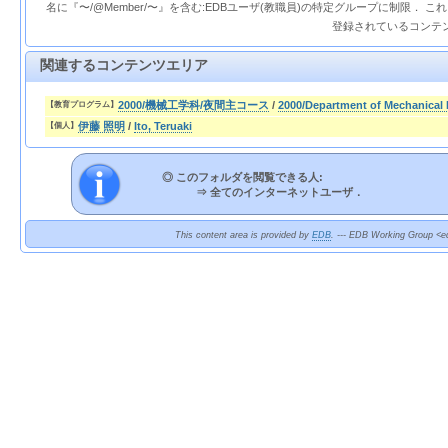
名に『〜/@Member/〜』を含む:EDBユーザ(教職員)の特定グループに制限． 
登録されているコンテ
関連するコンテンツエリア
2000/機械工学科/夜間主コース
/
2000/Department of Mechanical 
【教育プログラム】
伊藤 照明
/
Ito, Teruaki
【個人】
◎ このフォルダを閲覧できる人:
⇒
全てのインターネットユーザ．
This content area is provided by
EDB
. --- EDB Working Group <ed