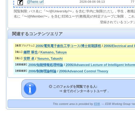
@here.url
2026-08-06 08:13  
 77
閲覧制限: パス名に『〜/@University/〜』を含む:学内に制限(ただし，学生，
名に『〜/@Member/〜』を含む:EDBユーザ(教職員)の特定グループに制限． 
登録されているコンテ
関連するコンテンツエリア
2006/電気電子創生工学コース/博士前期課程
/
2006/Electrical and
【教育プログラム】
鎌野 琢也
/
Kamano, Takuya
【個人】
安野 卓
/
Yasuno, Takashi
【個人】
2006/知能情報処理特論
/
2006/Advanced Lecture of Intelligent Infor
【授業概要】
2006/制御理論特論
/
2006/Advanced Control Theory
【授業概要】
◎ このフォルダを閲覧できる人:
⇒
全てのインターネットユーザ．
This content area is provided by
EDB
. --- EDB Working Group <ed