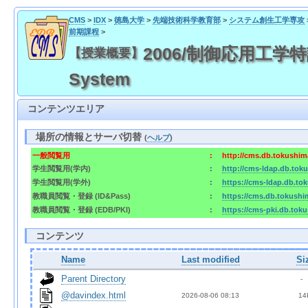
CMS
>
IDX
>
徳島大学
>
先端技術科学教育部
>
システム創生工学専攻
前期課程
>
2006/制御応用工学特論 / 
【授業概要】
System
コンテンツエリア
場所の情報とサーバ切替
(
ヘルプ
)
一般閲覧用
:
http://cms.db.tokushima
学生閲覧用(学内)
:
http://cms-ldap.db.toku
学生閲覧用(学外)
:
https://cms-ldap.db.tok
教職員閲覧・登録 (ID&Pass)
:
https://cms.db.tokushim
教職員閲覧・登録 (EDB/PKI)
:
https://cms-pki.db.toku
コンテンツ
Name
Last modified
Si
Parent Directory
  - 
@davindex.html
2026-08-06 08:13  
 14