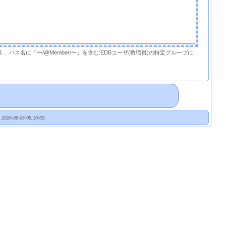
限． パス名に『〜/@Member/〜』を含む:EDBユーザ(教職員)の特定グループに
t 2026-08-06 08:10:03.