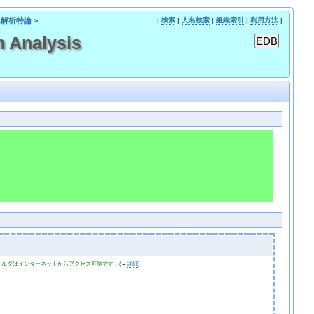
テム解析特論
>
|
検索
|
人名検索
|
組織索引
|
利用方法
|
Analysis
ォルダはインターネットからアクセス可能です．(→
詳細
)