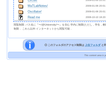
Circuit/
2009-01-06 20:01 
MaTLabNotes/
2009-01-06 20:01 
Oscillator/
2009-01-06 20:01 
Read me
2006-10-10 18:20 
閲覧制限: パス名に『〜/@University/〜』を含む:学内に制限(ただし，学生
制限． これら以外:インターネットから閲覧可能．
◎ このフォルダのアクセス制限は
上位フォルダ
と
This content area is 