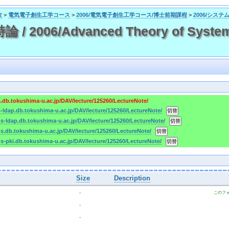
攻
>
電気電子創生工学コース
>
2006/電気電子創生工学コース/博士前期課程
>
2006/シス
2006/Advanced Theory of System 
s.db.tokushima-u.ac.jp/DAV/lecture/125260/LectureNote/
s-ldap.db.tokushima-u.ac.jp/DAV/lecture/125260/LectureNote/
ms-ldap.db.tokushima-u.ac.jp/DAV/lecture/125260/LectureNote/
ms.db.tokushima-u.ac.jp/DAV/lecture/125260/LectureNote/
ms-pki.db.tokushima-u.ac.jp/DAV/lecture/125260/LectureNote/
Size
Description
  - 
このフ
 
  - 
 
  - 