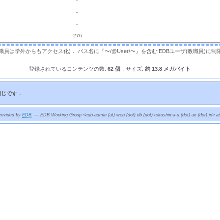
 
  - 
 
  - 
 
  - 
 
276 
，教職員は学外からもアクセス化)． パス名に『〜/@User/〜』を含む:EDBユーザ(教職員)に制
登録されているコンテンツの数:
62 個
，サイズ:
約 13.8 メガバイト
同じです．
provided by
EDB
. --- EDB Working Group <edb-admin (at) web (dot) db (dot) tokushima-u (dot) ac (dot) jp> a