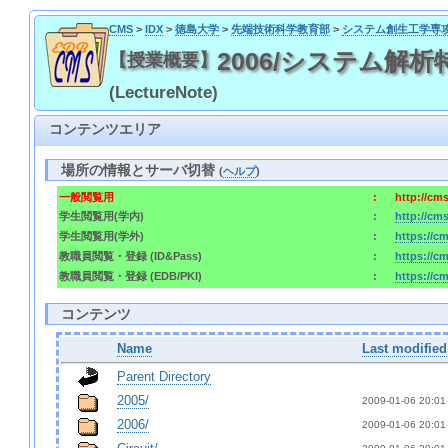
CMS
>
IDX
>
徳島大学
>
先端技術科学教育部
>
システム創生工学専
2006/システム解析特論 / 
【授業概要】
(LectureNote)
コンテンツエリア
場所の情報とサーバ切替
(
ヘルプ
)
一般閲覧用
:
http://cm
学生閲覧用(学内)
:
http://cm
学生閲覧用(学外)
:
https://c
教職員閲覧・登録 (ID&Pass)
:
https://c
教職員閲覧・登録 (EDB/PKI)
:
https://c
コンテンツ
Name
Last modified
Parent Directory
2005/
2009-01-06 20:01 
2006/
2009-01-06 20:01 