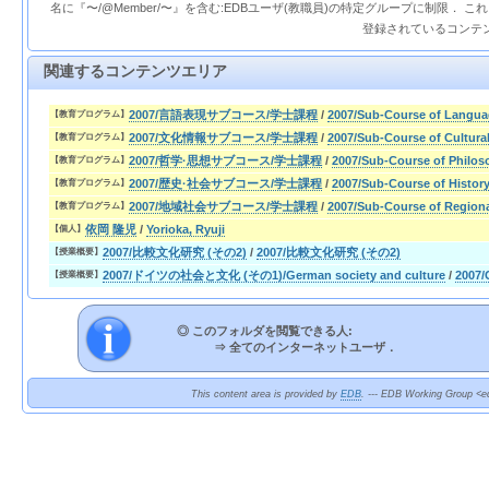
名に『〜/@Member/〜』を含む:EDBユーザ(教職員)の特定グループに制限． 
登録されているコンテ
関連するコンテンツエリア
2007/言語表現サブコース/学士課程
/
2007/Sub-Course of Langua
【教育プログラム】
2007/文化情報サブコース/学士課程
/
2007/Sub-Course of Cultura
【教育プログラム】
2007/哲学·思想サブコース/学士課程
/
2007/Sub-Course of Philo
【教育プログラム】
2007/歴史·社会サブコース/学士課程
/
2007/Sub-Course of Histor
【教育プログラム】
2007/地域社会サブコース/学士課程
/
2007/Sub-Course of Region
【教育プログラム】
依岡 隆児
/
Yorioka, Ryuji
【個人】
2007/比較文化研究 (その2)
/
2007/比較文化研究 (その2)
【授業概要】
2007/ドイツの社会と文化 (その1)/German society and culture
/
2007/
【授業概要】
◎ このフォルダを閲覧できる人:
⇒
全てのインターネットユーザ．
This content area is provided by
EDB
. --- EDB Working Group <ed