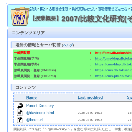
CMS
>
IDX
>
人間社会学科
>
欧米言語コース
>
言語表現サブコース
>
2007/比較文化研究(そ
【授業概要】
コンテンツエリア
場所の情報とサーバ切替
(
ヘルプ
)
一般閲覧用
:
http://cms.db.tokushima
学生閲覧用(学内)
:
http://cms-ldap.db.toku
学生閲覧用(学外)
:
https://cms-ldap.db.tok
教職員閲覧・登録 (ID&Pass)
:
https://cms.db.tokushim
教職員閲覧・登録 (EDB/PKI)
:
https://cms-pki.db.toku
コンテンツ
Name
Last modified
Si
Parent Directory
  - 
@davindex.html
2026-08-07 16:16  
 16
@here.url
2026-08-07 16:16  
 77
閲覧制限: パス名に『〜/@University/〜』を含む:学内に制限(ただし，学生，