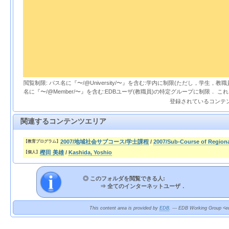
閲覧制限: パス名に『〜/@University/〜』を含む:学内に制限(ただし，学生，
名に『〜/@Member/〜』を含む:EDBユーザ(教職員)の特定グループに制限． 
登録されているコンテ
関連するコンテンツエリア
2007/地域社会サブコース/学士課程
/
2007/Sub-Course of Region
【教育プログラム】
樫田 美雄
/
Kashida, Yoshio
【個人】
◎ このフォルダを閲覧できる人:
⇒
全てのインターネットユーザ．
This content area is provided by
EDB
. --- EDB Working Group <ed