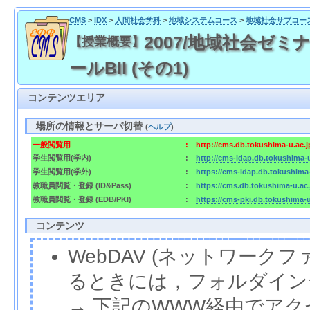
CMS
>
IDX
>
人間社会学科
>
地域システムコース
>
地域社会サブコー
2007/地域社会ゼミナー
【授業概要】
ールBII (その1)
コンテンツエリア
場所の情報とサーバ切替
(
ヘルプ
)
一般閲覧用
:
http://cms.db.tokushima-u.ac.
学生閲覧用(学内)
:
http://cms-ldap.db.tokushima-
学生閲覧用(学外)
:
https://cms-ldap.db.tokushima
教職員閲覧・登録 (ID&Pass)
:
https://cms.db.tokushima-u.ac
教職員閲覧・登録 (EDB/PKI)
:
https://cms-pki.db.tokushima-
コンテンツ
WebDAV (ネットワー
るときには，フォルダイン
→ 下記のWWW経由でア