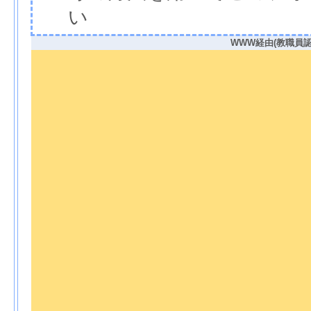
い
WWW経由(教職員