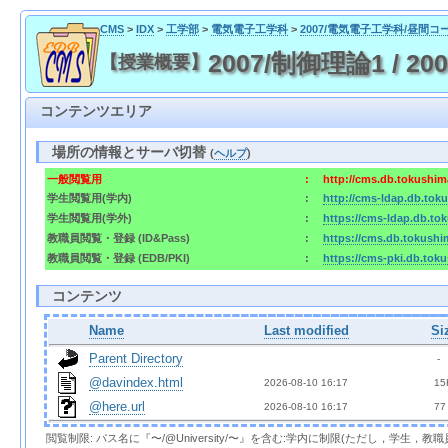
CMS
>
IDX
>
工学部
>
電気電子工学科
>
2007/電気電子工学科/昼間コ
2007/制御理論1 / 2007/
【授業概要】
コンテンツエリア
場所の情報とサーバ切替
(
ヘルプ
)
一般閲覧用
:
http://cms.db.tokushima
学生閲覧用(学内)
:
http://cms-ldap.db.toku
学生閲覧用(学外)
:
https://cms-ldap.db.tok
教職員閲覧・登録 (ID&Pass)
:
https://cms.db.tokushim
教職員閲覧・登録 (EDB/PKI)
:
https://cms-pki.db.toku
コンテンツ
Name
Last modified
Si
Parent Directory
  - 
@davindex.html
2026-08-10 16:17  
 15
@here.url
2026-08-10 16:17  
 77
閲覧制限: パス名に『〜/@University/〜』を含む:学内に制限(ただし，学生，