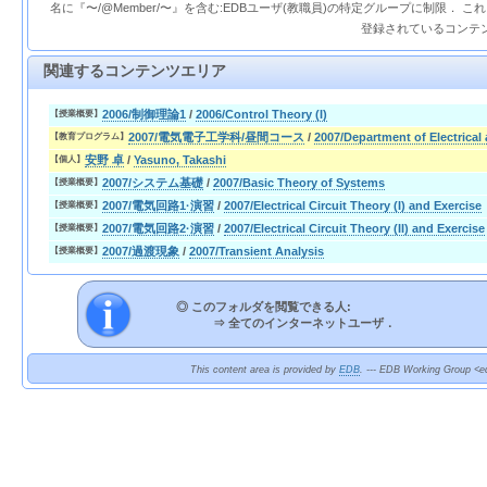
名に『〜/@Member/〜』を含む:EDBユーザ(教職員)の特定グループに制限． 
登録されているコンテ
関連するコンテンツエリア
2006/制御理論1
/
2006/Control Theory (I)
【授業概要】
2007/電気電子工学科/昼間コース
/
2007/Department of Electrical
【教育プログラム】
安野 卓
/
Yasuno, Takashi
【個人】
2007/システム基礎
/
2007/Basic Theory of Systems
【授業概要】
2007/電気回路1·演習
/
2007/Electrical Circuit Theory (I) and Exercise
【授業概要】
2007/電気回路2·演習
/
2007/Electrical Circuit Theory (II) and Exercise
【授業概要】
2007/過渡現象
/
2007/Transient Analysis
【授業概要】
◎ このフォルダを閲覧できる人:
⇒
全てのインターネットユーザ．
This content area is provided by
EDB
. --- EDB Working Group <ed