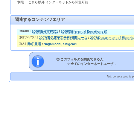
制限． これら以外:インターネットから閲覧可能．
関連するコンテンツエリア
2006/微分方程式1
/
2006/Differential Equations (I)
【授業概要】
2007/電気電子工学科/昼間コース
/
2007/Department of Electri
【教育プログラム】
長町 重昭
/
Nagamachi, Shigeaki
【個人】
◎ このフォルダを閲覧できる人:
⇒
全てのインターネットユーザ．
This content area is 