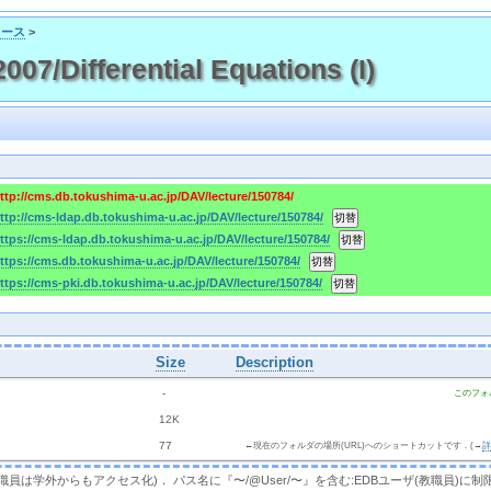
コース
>
/Differential Equations (I)
ttp://cms.db.tokushima-u.ac.jp/DAV/lecture/150784/
ttp://cms-ldap.db.tokushima-u.ac.jp/DAV/lecture/150784/
ttps://cms-ldap.db.tokushima-u.ac.jp/DAV/lecture/150784/
ttps://cms.db.tokushima-u.ac.jp/DAV/lecture/150784/
ttps://cms-pki.db.tokushima-u.ac.jp/DAV/lecture/150784/
Size
Description
  - 
このフォ
 
 12K
 
 77 
←現在のフォルダの場所(URL)へのショートカットです．(→
，教職員は学外からもアクセス化)． パス名に『〜/@User/〜』を含む:EDBユーザ(教職員)に制