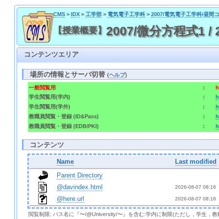
CMS
>
IDX
>
工学部
>
電気電子工学科
>
2007/電気電子工学科/昼間
2007/微分方程式1 / 2007
【授業概要】
コンテンツエリア
場所の情報とサーバ切替
(
ヘルプ
)
一般閲覧用
:
h
学生閲覧用(学内)
:
h
学生閲覧用(学外)
:
h
教職員閲覧・登録 (ID&Pass)
:
h
教職員閲覧・登録 (EDB/PKI)
:
h
コンテンツ
Name
Last modified
Parent Directory
@davindex.html
2026-08-07 08:16 
@here.url
2026-08-07 08:16 
閲覧制限: パス名に『〜/@University/〜』を含む:学内に制限(ただし，学生