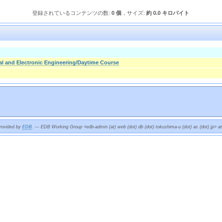
登録されているコンテンツの数:
0 個
，サイズ:
約 0.0 キロバイト
cal and Electronic Engineering/Daytime Course
provided by
EDB
. --- EDB Working Group <edb-admin (at) web (dot) db (dot) tokushima-u (dot) ac (dot) jp> a