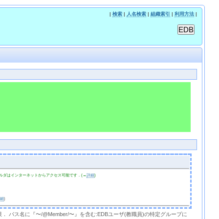
|
検索
|
人名検索
|
組織索引
|
利用方法
|
ルダはインターネットからアクセス可能です．(→
詳細
)
詳細
)
限． パス名に『〜/@Member/〜』を含む:EDBユーザ(教職員)の特定グループに