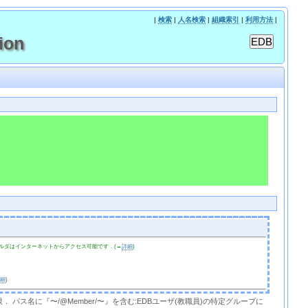
|
検索
|
人名検索
|
組織索引
|
利用方法
|
ion
ルダはインターネットからアクセス可能です．(→
詳細
)
詳細
)
限． パス名に『〜/@Member/〜』を含む:EDBユーザ(教職員)の特定グループに