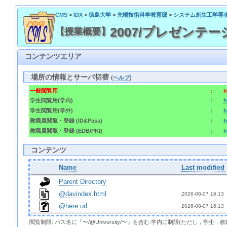
CMS
>
IDX
>
徳島大学
>
先端技術科学教育部
>
システム創生工学専
2007/プレゼンテーション演
【授業概要】
コンテンツエリア
場所の情報とサーバ切替
(
ヘルプ
)
一般閲覧用
:
h
学生閲覧用(学内)
:
h
学生閲覧用(学外)
:
h
教職員閲覧・登録 (ID&Pass)
:
h
教職員閲覧・登録 (EDB/PKI)
:
h
コンテンツ
Name
Last modified
Parent Directory
@davindex.html
2026-08-07 16:13 
@here.url
2026-08-07 16:13 
閲覧制限: パス名に『〜/@University/〜』を含む:学内に制限(ただし，学生