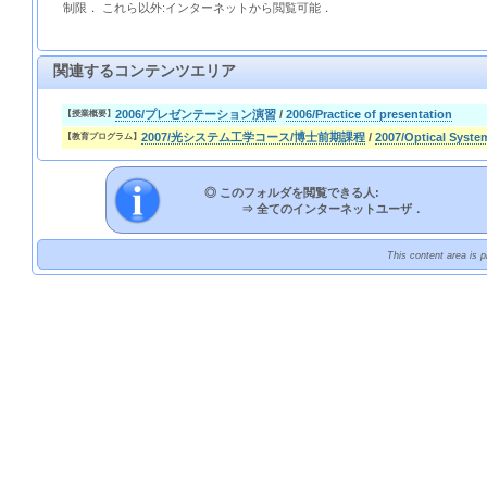
制限． これら以外:インターネットから閲覧可能．
関連するコンテンツエリア
2006/プレゼンテーション演習
/
2006/Practice of presentation
【授業概要】
2007/光システム工学コース/博士前期課程
/
2007/Optical Syste
【教育プログラム】
◎ このフォルダを閲覧できる人:
⇒
全てのインターネットユーザ．
This content area is 