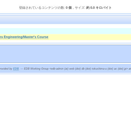
登録されているコンテンツの数:
0 個
，サイズ:
約 0.0 キロバイト
ms Engineering/Master's Course
provided by
EDB
. --- EDB Working Group <edb-admin (at) web (dot) db (dot) tokushima-u (dot) ac (dot) jp> a