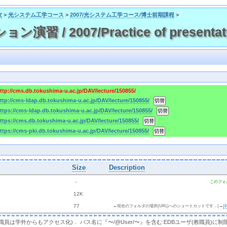
攻
>
光システム工学コース
>
2007/光システム工学コース/博士前期課程
>
習 / 2007/Practice of presentat
ttp://cms.db.tokushima-u.ac.jp/DAV/lecture/150855/
ttp://cms-ldap.db.tokushima-u.ac.jp/DAV/lecture/150855/
ttps://cms-ldap.db.tokushima-u.ac.jp/DAV/lecture/150855/
ttps://cms.db.tokushima-u.ac.jp/DAV/lecture/150855/
ttps://cms-pki.db.tokushima-u.ac.jp/DAV/lecture/150855/
Size
Description
  - 
このフォ
 
 12K
 
 77 
←現在のフォルダの場所(URL)へのショートカットです．(→
，教職員は学外からもアクセス化)． パス名に『〜/@User/〜』を含む:EDBユーザ(教職員)に制