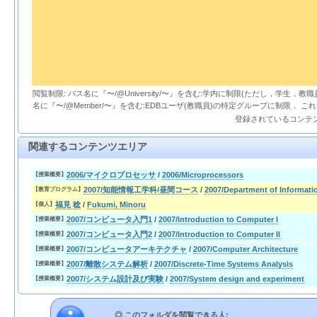
閲覧制限: パス名に『〜/@University/〜』を含む:学内に制限(ただし，学生，
名に『〜/@Member/〜』を含む:EDBユーザ(教職員)の特定グループに制限． 
登録されているコンテ
関連するコンテンツエリア
2006/マイクロプロセッサ
/
2006/Microprocessors
【授業概要】
2007/知能情報工学科/昼間コース
/
2007/Department of Informati
【教育プログラム】
福見 稔
/
Fukumi, Minoru
【個人】
2007/コンピュータ入門1
/
2007/Introduction to Computer I
【授業概要】
2007/コンピュータ入門2
/
2007/Introduction to Computer II
【授業概要】
2007/コンピュータアーキテクチャ
/
2007/Computer Architecture
【授業概要】
2007/離散システム解析
/
2007/Discrete-Time Systems Analysis
【授業概要】
2007/システム設計及び実験
/
2007/System design and experiment
【授業概要】
◎ このフォルダを閲覧できる人: