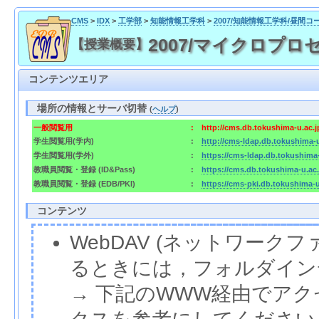
CMS
>
IDX
>
工学部
>
知能情報工学科
>
2007/知能情報工学科/昼間コ
2007/マイクロプロセッサ 
【授業概要】
コンテンツエリア
場所の情報とサーバ切替
(
ヘルプ
)
一般閲覧用
:
http://cms.db.tokushima-u.ac.
学生閲覧用(学内)
:
http://cms-ldap.db.tokushima-
学生閲覧用(学外)
:
https://cms-ldap.db.tokushima
教職員閲覧・登録 (ID&Pass)
:
https://cms.db.tokushima-u.ac
教職員閲覧・登録 (EDB/PKI)
:
https://cms-pki.db.tokushima-
コンテンツ
WebDAV (ネットワー
るときには，フォルダイン
→ 下記のWWW経由でア