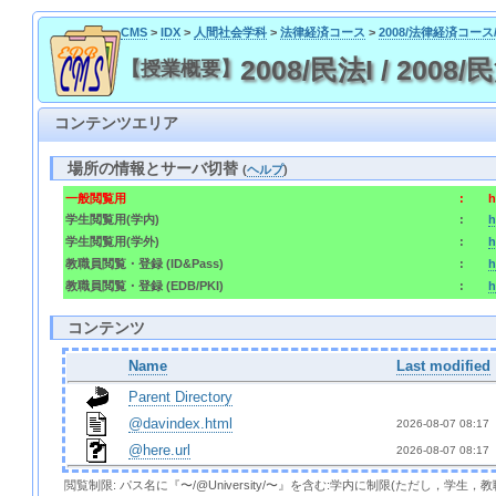
CMS
>
IDX
>
人間社会学科
>
法律経済コース
>
2008/法律経済コー
2008/民法I / 2008/
【授業概要】
コンテンツエリア
場所の情報とサーバ切替
(
ヘルプ
)
一般閲覧用
:
h
学生閲覧用(学内)
:
h
学生閲覧用(学外)
:
h
教職員閲覧・登録 (ID&Pass)
:
h
教職員閲覧・登録 (EDB/PKI)
:
h
コンテンツ
Name
Last modified
Parent Directory
@davindex.html
2026-08-07 08:17 
@here.url
2026-08-07 08:17 
閲覧制限: パス名に『〜/@University/〜』を含む:学内に制限(ただし，学生