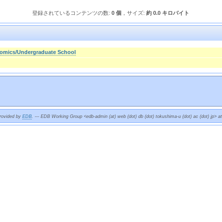
登録されているコンテンツの数:
0 個
，サイズ:
約 0.0 キロバイト
nomics/Undergraduate School
provided by
EDB
. --- EDB Working Group <edb-admin (at) web (dot) db (dot) tokushima-u (dot) ac (dot) jp> a