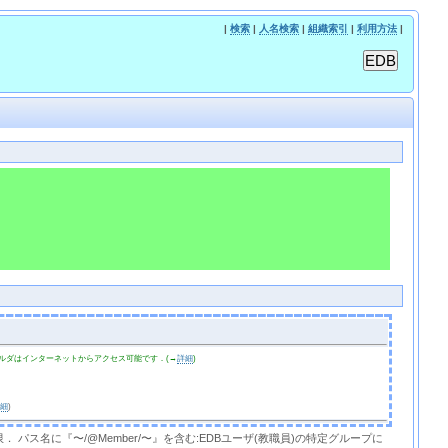
|
検索
|
人名検索
|
組織索引
|
利用方法
|
ルダはインターネットからアクセス可能です．(→
詳細
)
詳細
)
限． パス名に『〜/@Member/〜』を含む:EDBユーザ(教職員)の特定グループに