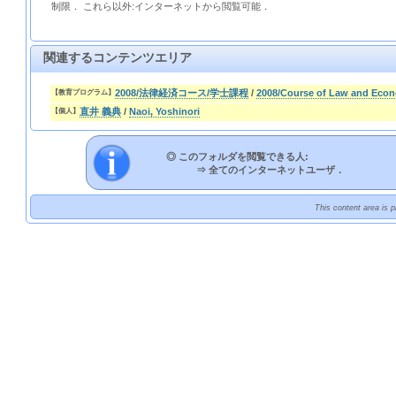
制限． これら以外:インターネットから閲覧可能．
関連するコンテンツエリア
2008/法律経済コース/学士課程
/
2008/Course of Law and Eco
【教育プログラム】
直井 義典
/
Naoi, Yoshinori
【個人】
◎ このフォルダを閲覧できる人:
⇒
全てのインターネットユーザ．
This content area is 