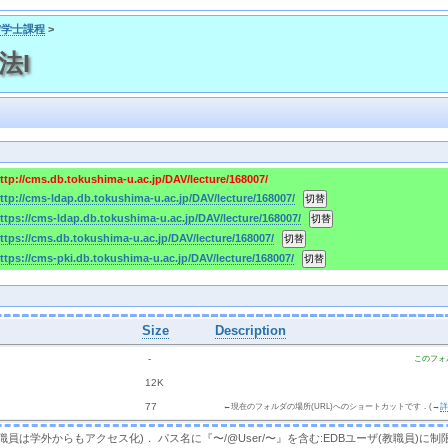
ス/学士課程
>
民法I
ttp://cms.db.tokushima-u.ac.jp/DAV/lecture/168007/
ttp://cms-ldap.db.tokushima-u.ac.jp/DAV/lecture/168007/
ttps://cms-ldap.db.tokushima-u.ac.jp/DAV/lecture/168007/
ttps://cms.db.tokushima-u.ac.jp/DAV/lecture/168007/
ttps://cms-pki.db.tokushima-u.ac.jp/DAV/lecture/168007/
Size
Description
  - 
このフォ
 
 12K
 
 77 
←現在のフォルダの場所(URL)へのショートカットです．(→
，教職員は学外からもアクセス化)． パス名に『〜/@User/〜』を含む:EDBユーザ(教職員)に制