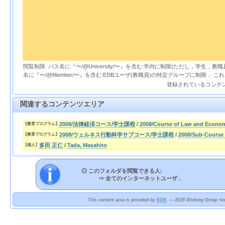
閲覧制限: パス名に『〜/@University/〜』を含む:学内に制限(ただし，学生，
名に『〜/@Member/〜』を含む:EDBユーザ(教職員)の特定グループに制限． 
登録されているコンテ
関連するコンテンツエリア
2008/法律経済コース/学士課程
/
2008/Course of Law and Econo
【教育プログラム】
2008/ウェルネス行動科学サブコース/学士課程
/
2008/Sub-Course 
【教育プログラム】
多田 正仁
/
Tada, Masahito
【個人】
◎ このフォルダを閲覧できる人:
⇒
全てのインターネットユーザ．
This content area is provided by
EDB
. --- EDB Working Group <ed