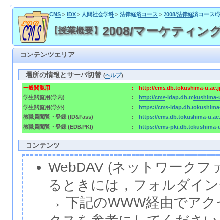
CMS
>
IDX
>
人間社会学科
>
法律経済コース
>
2008/法律経済コース/
2008/マーケティング
【授業概要】
コンテンツエリア
場所の情報とサーバ切替
(
ヘルプ
)
一般閲覧用
:
http://cms.db.tokushima-u.ac.
学生閲覧用(学内)
:
http://cms-ldap.db.tokushima-
学生閲覧用(学外)
:
https://cms-ldap.db.tokushima
教職員閲覧・登録 (ID&Pass)
:
https://cms.db.tokushima-u.ac
教職員閲覧・登録 (EDB/PKI)
:
https://cms-pki.db.tokushima-
コンテンツ
WebDAV (ネットワー
るときには，フォルダイン
→ 下記のWWW経由でア