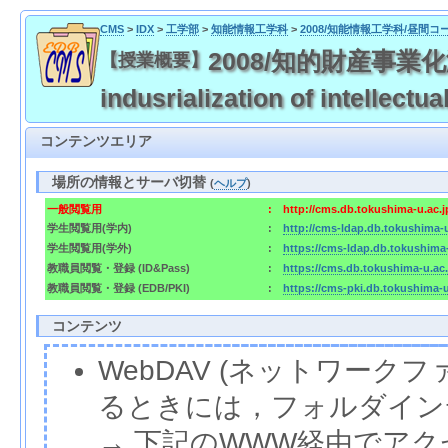
CMS
>
IDX
>
工学部
>
知能情報工学科
>
2008/知能情報工学科/昼間コ
2008/知的財産事業化演習 
【授業概要】
indusrialization of intellectua
コンテンツエリア
場所の情報とサーバ切替
(
ヘルプ
)
一般閲覧用
:
http://cms.db.tokushima-u.ac.
学生閲覧用(学内)
:
http://cms-ldap.db.tokushima-
学生閲覧用(学外)
:
https://cms-ldap.db.tokushima
教職員閲覧・登録 (ID&Pass)
:
https://cms.db.tokushima-u.ac
教職員閲覧・登録 (EDB/PKI)
:
https://cms-pki.db.tokushima-
コンテンツ
WebDAV (ネットワー
るときには，フォルダイン
→ 下記のWWW経由でア