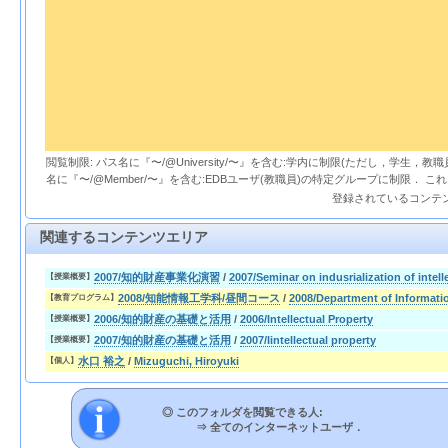
閲覧制限: パス名に『〜/@University/〜』を含む:学内に制限(ただし，学生，
名に『〜/@Member/〜』を含む:EDBユーザ(教職員)の特定グループに制限． 
登録されているコンテ
関連するコンテンツエリア
2007/知的財産事業化演習
/
2007/Seminar on indusrialization of intell
【授業概要】
2008/知能情報工学科/昼間コース
/
2008/Department of Informati
【教育プログラム】
2006/知的財産の基礎と活用
/
2006/Intellectual Property
【授業概要】
2007/知的財産の基礎と活用
/
2007/Iintellectual property
【授業概要】
水口 裕之
/
Mizuguchi, Hiroyuki
【個人】
◎ このフォルダを閲覧できる人:
⇒
全てのインターネットユーザ．