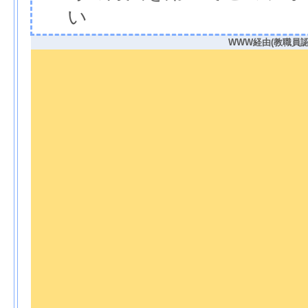
い
WWW経由(教職員