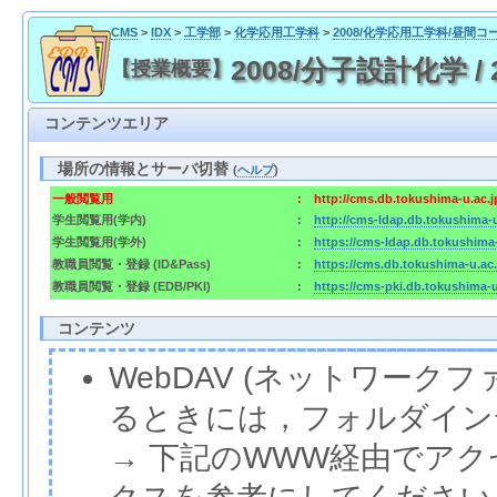
CMS
>
IDX
>
工学部
>
化学応用工学科
>
2008/化学応用工学科/昼間コ
2008/分子設計化学 / 200
【授業概要】
コンテンツエリア
場所の情報とサーバ切替
(
ヘルプ
)
一般閲覧用
:
http://cms.db.tokushima-u.ac.
学生閲覧用(学内)
:
http://cms-ldap.db.tokushima-
学生閲覧用(学外)
:
https://cms-ldap.db.tokushima
教職員閲覧・登録 (ID&Pass)
:
https://cms.db.tokushima-u.ac
教職員閲覧・登録 (EDB/PKI)
:
https://cms-pki.db.tokushima-
コンテンツ
WebDAV (ネットワー
るときには，フォルダイン
→ 下記のWWW経由でア