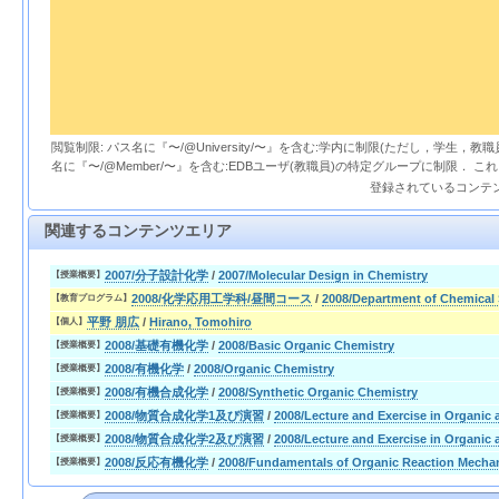
閲覧制限: パス名に『〜/@University/〜』を含む:学内に制限(ただし，学生，
名に『〜/@Member/〜』を含む:EDBユーザ(教職員)の特定グループに制限． 
登録されているコンテ
関連するコンテンツエリア
2007/分子設計化学
/
2007/Molecular Design in Chemistry
【授業概要】
2008/化学応用工学科/昼間コース
/
2008/Department of Chemical
【教育プログラム】
平野 朋広
/
Hirano, Tomohiro
【個人】
2008/基礎有機化学
/
2008/Basic Organic Chemistry
【授業概要】
2008/有機化学
/
2008/Organic Chemistry
【授業概要】
2008/有機合成化学
/
2008/Synthetic Organic Chemistry
【授業概要】
2008/物質合成化学1及び演習
/
2008/Lecture and Exercise in Organic
【授業概要】
2008/物質合成化学2及び演習
/
2008/Lecture and Exercise in Organic
【授業概要】
2008/反応有機化学
/
2008/Fundamentals of Organic Reaction Mecha
【授業概要】