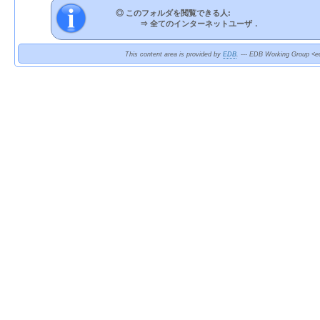
◎ このフォルダを閲覧できる人:
⇒
全てのインターネットユーザ．
This content area is provided by
EDB
. --- EDB Working Group <ed