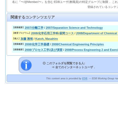
名に『〜/@Member/〜』を含む:EDBユーザ(教職員)の特定グループに制限． 
登録されているコンテ
関連するコンテンツエリア
2007/分離工学
/
2007/Separation Science and Technology
【授業概要】
2008/化学応用工学科/昼間コース
/
2008/Department of Chemical
【教育プログラム】
加藤 雅裕
/
Katoh, Masahiro
【個人】
2008/化学工学基礎
/
2008/Chemical Engineering Principles
【授業概要】
2008/プロセス工学2及び演習
/
2008/Process Engineering 2 and Exerc
【授業概要】
◎ このフォルダを閲覧できる人:
⇒
全てのインターネットユーザ．
This content area is provided by
EDB
. --- EDB Working Group <ed