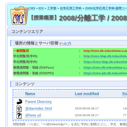
CMS
>
IDX
>
工学部
>
化学応用工学科
>
2008/化学応用工学科/昼間コ
2008/分離工学 / 2008/
【授業概要】
コンテンツエリア
場所の情報とサーバ切替
(
ヘルプ
)
一般閲覧用
:
http://cms.db.tokushima-u.a
学生閲覧用(学内)
:
http://cms-ldap.db.tokushim
学生閲覧用(学外)
:
https://cms-ldap.db.tokushi
教職員閲覧・登録 (ID&Pass)
:
https://cms.db.tokushima-u.
教職員閲覧・登録 (EDB/PKI)
:
https://cms-pki.db.tokushim
コンテンツ
Name
Last modified
Si
Parent Directory
  - 
@davindex.html
2026-08-08 08:17  
 14
@here.url
2026-08-08 08:17  
 77
閲覧制限: パス名に『〜/@University/〜』を含む:学内に制限(ただし，学生，