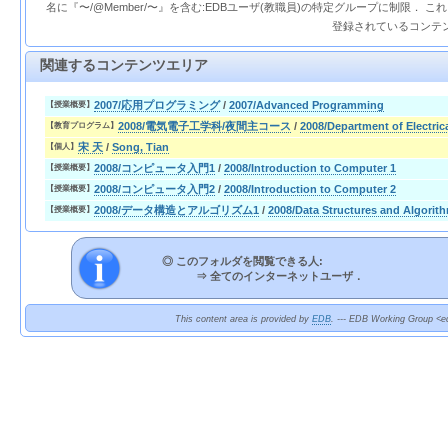
名に『〜/@Member/〜』を含む:EDBユーザ(教職員)の特定グループに制限． 
登録されているコンテ
関連するコンテンツエリア
2007/応用プログラミング
/
2007/Advanced Programming
【授業概要】
2008/電気電子工学科/夜間主コース
/
2008/Department of Electric
【教育プログラム】
宋 天
/
Song, Tian
【個人】
2008/コンピュータ入門1
/
2008/Introduction to Computer 1
【授業概要】
2008/コンピュータ入門2
/
2008/Introduction to Computer 2
【授業概要】
2008/データ構造とアルゴリズム1
/
2008/Data Structures and Algorit
【授業概要】
◎ このフォルダを閲覧できる人:
⇒
全てのインターネットユーザ．
This content area is provided by
EDB
. --- EDB Working Group <ed