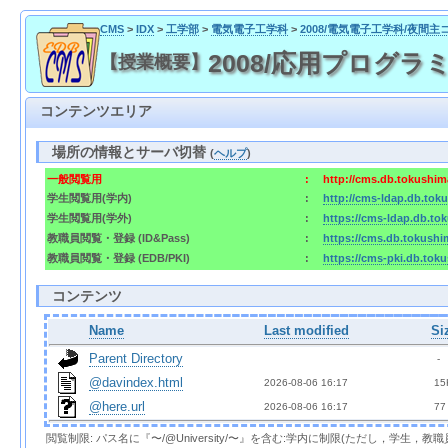
CMS
>
IDX
>
工学部
>
電気電子工学科
>
2008/電気電子工学科/夜間主
2008/応用プログラミング 
【授業概要】
コンテンツエリア
場所の情報とサーバ切替
(
ヘルプ
)
一般閲覧用
:
http://cms.db.tokushima
学生閲覧用(学内)
:
http://cms-ldap.db.toku
学生閲覧用(学外)
:
https://cms-ldap.db.tok
教職員閲覧・登録 (ID&Pass)
:
https://cms.db.tokushim
教職員閲覧・登録 (EDB/PKI)
:
https://cms-pki.db.toku
コンテンツ
Name
Last modified
Si
Parent Directory
  - 
@davindex.html
2026-08-06 16:17  
 15
@here.url
2026-08-06 16:17  
 77
閲覧制限: パス名に『〜/@University/〜』を含む:学内に制限(ただし，学生，