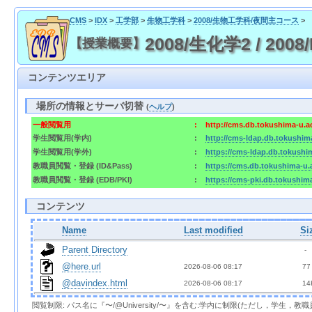
CMS
>
IDX
>
工学部
>
生物工学科
>
2008/生物工学科/夜間主コース
>
2008/生化学2 / 2008/
【授業概要】
コンテンツエリア
場所の情報とサーバ切替
(
ヘルプ
)
一般閲覧用
:
http://cms.db.tokushima-u.a
学生閲覧用(学内)
:
http://cms-ldap.db.tokushim
学生閲覧用(学外)
:
https://cms-ldap.db.tokushi
教職員閲覧・登録 (ID&Pass)
:
https://cms.db.tokushima-u.
教職員閲覧・登録 (EDB/PKI)
:
https://cms-pki.db.tokushim
コンテンツ
Name
Last modified
Si
Parent Directory
  - 
@here.url
2026-08-06 08:17  
 77
@davindex.html
2026-08-06 08:17  
 14
閲覧制限: パス名に『〜/@University/〜』を含む:学内に制限(ただし，学生，