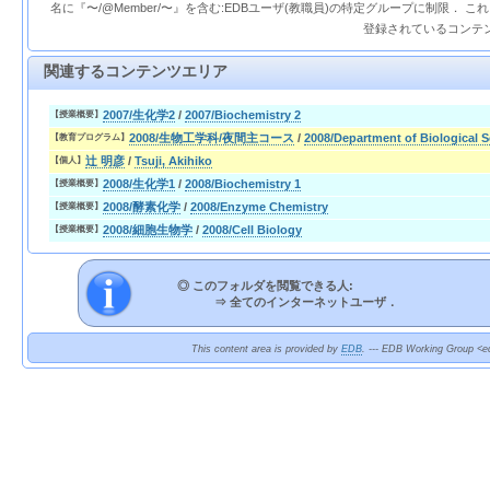
名に『〜/@Member/〜』を含む:EDBユーザ(教職員)の特定グループに制限． 
登録されているコンテ
関連するコンテンツエリア
2007/生化学2
/
2007/Biochemistry 2
【授業概要】
2008/生物工学科/夜間主コース
/
2008/Department of Biological 
【教育プログラム】
辻 明彦
/
Tsuji, Akihiko
【個人】
2008/生化学1
/
2008/Biochemistry 1
【授業概要】
2008/酵素化学
/
2008/Enzyme Chemistry
【授業概要】
2008/細胞生物学
/
2008/Cell Biology
【授業概要】
◎ このフォルダを閲覧できる人:
⇒
全てのインターネットユーザ．
This content area is provided by
EDB
. --- EDB Working Group <ed