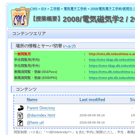
CMS
>
IDX
>
工学部
>
電気電子工学科
>
2008/電気電子工学科/夜間主
2008/電気磁気学2 / 2008
【授業概要】
コンテンツエリア
場所の情報とサーバ切替
(
ヘルプ
)
一般閲覧用
:
http://cms.db.tokushima-u.a
学生閲覧用(学内)
:
http://cms-ldap.db.tokushim
学生閲覧用(学外)
:
https://cms-ldap.db.tokushi
教職員閲覧・登録 (ID&Pass)
:
https://cms.db.tokushima-u.
教職員閲覧・登録 (EDB/PKI)
:
https://cms-pki.db.tokushim
コンテンツ
Name
Last modified
Si
Parent Directory
  - 
@davindex.html
2026-08-09 08:16  
 15
@here.url
2026-08-09 08:16  
 77
閲覧制限: パス名に『〜/@University/〜』を含む:学内に制限(ただし，学生，