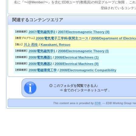
名に『〜/@Member/〜』を含む:EDBユーザ(教職員)の特定グループに制限． 
登録されているコンテ
関連するコンテンツエリア
2007/電気磁気学2
/
2007/Electromagnetic Theory (II)
【授業概要】
2008/電気電子工学科/夜間主コース
/
2008/Department of Electric
【教育プログラム】
川上 烈生
/
Kawakami, Retsuo
【個人】
2008/電気磁気学1
/
2008/Electromagnetic Theory (I)
【授業概要】
2008/電気機器1
/
2008/Electrical Machines (1)
【授業概要】
2008/電気機器2
/
2008/Electrical Machines (II)
【授業概要】
2008/電磁環境工学
/
2008/Electromagnetic Compatibility
【授業概要】
◎ このフォルダを閲覧できる人:
⇒
全てのインターネットユーザ．
This content area is provided by
EDB
. --- EDB Working Group <ed