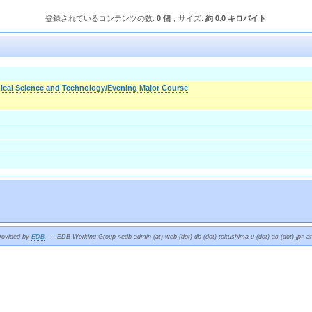
登録されているコンテンツの数:
0 個
，サイズ:
約 0.0 キロバイト
ical Science and Technology/Evening Major Course
provided by
EDB
. --- EDB Working Group <edb-admin (at) web (dot) db (dot) tokushima-u (dot) ac (dot) jp> a