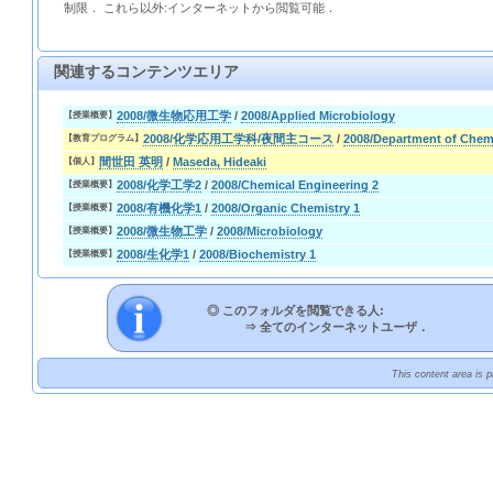
制限． これら以外:インターネットから閲覧可能．
関連するコンテンツエリア
2008/微生物応用工学
/
2008/Applied Microbiology
【授業概要】
2008/化学応用工学科/夜間主コース
/
2008/Department of Chem
【教育プログラム】
間世田 英明
/
Maseda, Hideaki
【個人】
2008/化学工学2
/
2008/Chemical Engineering 2
【授業概要】
2008/有機化学1
/
2008/Organic Chemistry 1
【授業概要】
2008/微生物工学
/
2008/Microbiology
【授業概要】
2008/生化学1
/
2008/Biochemistry 1
【授業概要】
◎ このフォルダを閲覧できる人:
⇒
全てのインターネットユーザ．
This content area is 