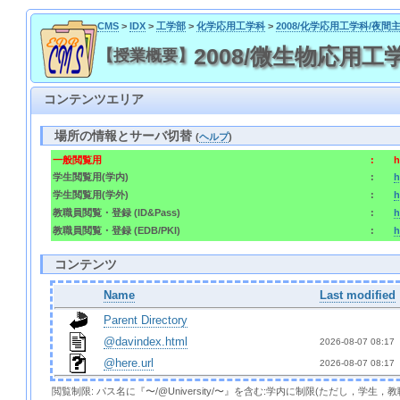
CMS
>
IDX
>
工学部
>
化学応用工学科
>
2008/化学応用工学科/夜間
2008/微生物応用工学 / 2
【授業概要】
コンテンツエリア
場所の情報とサーバ切替
(
ヘルプ
)
一般閲覧用
:
h
学生閲覧用(学内)
:
h
学生閲覧用(学外)
:
h
教職員閲覧・登録 (ID&Pass)
:
h
教職員閲覧・登録 (EDB/PKI)
:
h
コンテンツ
Name
Last modified
Parent Directory
@davindex.html
2026-08-07 08:17 
@here.url
2026-08-07 08:17 
閲覧制限: パス名に『〜/@University/〜』を含む:学内に制限(ただし，学生