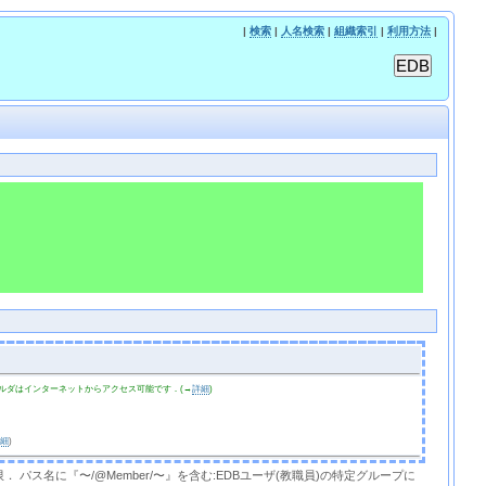
|
検索
|
人名検索
|
組織索引
|
利用方法
|
ルダはインターネットからアクセス可能です．(→
詳細
)
詳細
)
限． パス名に『〜/@Member/〜』を含む:EDBユーザ(教職員)の特定グループに