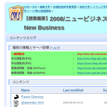
CMS
>
IDX
>
徳島大学
>
先端技術科学教育部
>
知的力学システム工学
学コース/博士後期課程
>
2008/ニュービジネス特論 
【授業概要】
New Business
コンテンツエリア
場所の情報とサーバ切替
(
ヘルプ
)
一般閲覧用
:
http://cms.db.tokushima
学生閲覧用(学内)
:
http://cms-ldap.db.toku
学生閲覧用(学外)
:
https://cms-ldap.db.tok
教職員閲覧・登録 (ID&Pass)
:
https://cms.db.tokushim
教職員閲覧・登録 (EDB/PKI)
:
https://cms-pki.db.toku
コンテンツ
Name
Last modified
Si
Parent Directory
  - 
@davindex.html
2026-08-09 16:13  
 18