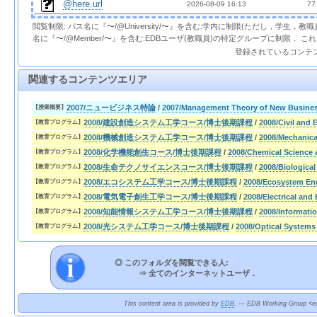
@here.url
2026-08-09 16:13  
 77
閲覧制限: パス名に『〜/@University/〜』を含む:学内に制限(ただし，学生，
名に『〜/@Member/〜』を含む:EDBユーザ(教職員)の特定グループに制限． 
登録されているコンテ
関連するコンテンツエリア
2007/ニュービジネス特論
/
2007/Management Theory of New Busine
【授業概要】
2008/建設創造システム工学コース/博士後期課程
/
2008/Civil and
【教育プログラム】
2008/機械創造システム工学コース/博士後期課程
/
2008/Mechanica
【教育プログラム】
2008/化学機能創生コース/博士後期課程
/
2008/Chemical Science 
【教育プログラム】
2008/生命テクノサイエンスコース/博士後期課程
/
2008/Biologica
【教育プログラム】
2008/エコシステム工学コース/博士後期課程
/
2008/Ecosystem Eng
【教育プログラム】
2008/電気電子創生工学コース/博士後期課程
/
2008/Electrical and
【教育プログラム】
2008/知能情報システム工学コース/博士後期課程
/
2008/Informatio
【教育プログラム】
2008/光システム工学コース/博士後期課程
/
2008/Optical Systems
【教育プログラム】
◎ このフォルダを閲覧できる人:
⇒
全てのインターネットユーザ．
This content area is provided by
EDB
. --- EDB Working Group <ed