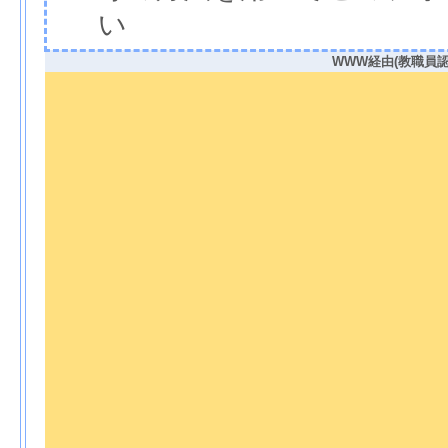
い
WWW経由(教職員