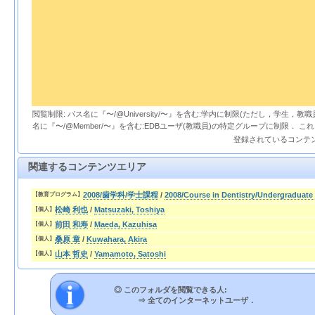
閲覧制限: パス名に『〜/@University/〜』を含む:学内に制限(ただし，学生，
名に『〜/@Member/〜』を含む:EDBユーザ(教職員)の特定グループに制限． 
登録されているコンテ
関連するコンテンツエリア
2008/歯学科/学士課程
/
2008/Course in Dentistry/Undergraduate
【教育プログラム】
松崎 利也
/
Matsuzaki, Toshiya
【個人】
前田 和寿
/
Maeda, Kazuhisa
【個人】
桑原 章
/
Kuwahara, Akira
【個人】
山本 哲史
/
Yamamoto, Satoshi
【個人】
◎ このフォルダを閲覧できる人:
⇒
全てのインターネットユーザ．