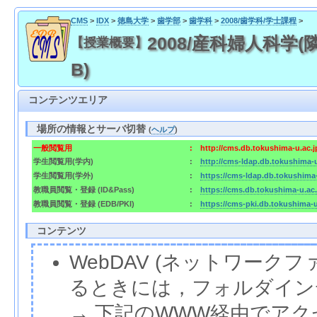
CMS
>
IDX
>
徳島大学
>
歯学部
>
歯学科
>
2008/歯学科/学士課程
>
2008/産科婦人科学(
【授業概要】
B)
コンテンツエリア
場所の情報とサーバ切替
(
ヘルプ
)
一般閲覧用
:
http://cms.db.tokushima-u.ac.
学生閲覧用(学内)
:
http://cms-ldap.db.tokushima-
学生閲覧用(学外)
:
https://cms-ldap.db.tokushima
教職員閲覧・登録 (ID&Pass)
:
https://cms.db.tokushima-u.ac
教職員閲覧・登録 (EDB/PKI)
:
https://cms-pki.db.tokushima-
コンテンツ
WebDAV (ネットワー
るときには，フォルダイン
→ 下記のWWW経由でア