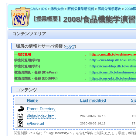
CMS
>
IDX
>
徳島大学
>
医科栄養学研究科
>
医科栄養学専攻
>
2008
2008/食品機能学演習 
【授業概要】
コンテンツエリア
場所の情報とサーバ切替
(
ヘルプ
)
一般閲覧用
:
http://cms.db.tokushima-u.a
学生閲覧用(学内)
:
http://cms-ldap.db.tokushim
学生閲覧用(学外)
:
https://cms-ldap.db.tokushi
教職員閲覧・登録 (ID&Pass)
:
https://cms.db.tokushima-u.
教職員閲覧・登録 (EDB/PKI)
:
https://cms-pki.db.tokushim
コンテンツ
Name
Last modified
Si
Parent Directory
  - 
@davindex.html
2026-08-09 16:13  
 13
@here.url
2026-08-09 16:13  
 77
閲覧制限: パス名に『〜/@University/〜』を含む:学内に制限(ただし，学生，