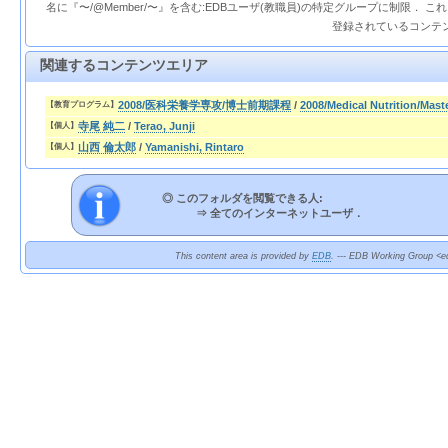
名に『〜/@Member/〜』を含む:EDBユーザ(教職員)の特定グループに制限． 
登録されているコンテ
関連するコンテンツエリア
2008/医科栄養学専攻/博士前期課程
/
2008/Medical Nutrition/Mast
【教育プログラム】
寺尾 純二
/
Terao, Junji
【個人】
山西 倫太郎
/
Yamanishi, Rintaro
【個人】
◎ このフォルダを閲覧できる人:
⇒
全てのインターネットユーザ．
This content area is provided by
EDB
. --- EDB Working Group <ed