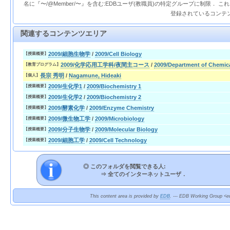
名に『〜/@Member/〜』を含む:EDBユーザ(教職員)の特定グループに制限． 
登録されているコンテ
関連するコンテンツエリア
2009/細胞生物学
/
2009/Cell Biology
【授業概要】
2009/化学応用工学科/夜間主コース
/
2009/Department of Chemic
【教育プログラム】
長宗 秀明
/
Nagamune, Hideaki
【個人】
2009/生化学1
/
2009/Biochemistry 1
【授業概要】
2009/生化学2
/
2009/Biochemistry 2
【授業概要】
2009/酵素化学
/
2009/Enzyme Chemistry
【授業概要】
2009/微生物工学
/
2009/Microbiology
【授業概要】
2009/分子生物学
/
2009/Molecular Biology
【授業概要】
2009/細胞工学
/
2009/Cell Technology
【授業概要】
◎ このフォルダを閲覧できる人:
⇒
全てのインターネットユーザ．
This content area is provided by
EDB
. --- EDB Working Group <ed