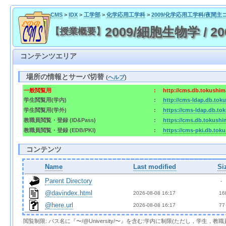
CMS
>
IDX
>
工学部
>
化学応用工学科
>
2009/化学応用工学科/夜間主
2009/細胞生物学 / 2009
【授業概要】
コンテンツエリア
場所の情報とサーバ切替
(
ヘルプ
)
一般閲覧用
:
http://cms.db.tokushima
学生閲覧用(学内)
:
http://cms-ldap.db.toku
学生閲覧用(学外)
:
https://cms-ldap.db.tok
教職員閲覧・登録 (ID&Pass)
:
https://cms.db.tokushim
教職員閲覧・登録 (EDB/PKI)
:
https://cms-pki.db.toku
コンテンツ
Name
Last modified
Si
Parent Directory
  - 
@davindex.html
2026-08-08 16:17  
 16
@here.url
2026-08-08 16:17  
 77
閲覧制限: パス名に『〜/@University/〜』を含む:学内に制限(ただし，学生，