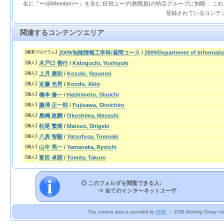
名に『〜/@Member/〜』を含む:EDBユーザ(教職員)の特定グループに制限． 
登録されているコンテ
関連するコンテンツエリア
2009/知能情報工学科/昼間コース
/
2009/Department of Informati
【教育プログラム】
木戸口 善行
/
Kidoguchi, Yoshiyuki
【個人】
上月 康則
/
Kozuki, Yasunori
【個人】
近藤 光男
/
Kondo, Akio
【個人】
橋本 修一
/
Hashimoto, Shuichi
【個人】
藤澤 正一郎
/
Fujisawa, Shoichiro
【個人】
奥嶋 政嗣
/
Okushima, Masashi
【個人】
松尾 繁樹
/
Matsuo, Shigeki
【個人】
八房 智顯
/
Yatsufusa, Tomoaki
【個人】
山中 亮一
/
Yamanaka, Ryoichi
【個人】
富田 卓朗
/
Tomita, Takuro
【個人】
◎ このフォルダを閲覧できる人:
⇒
全てのインターネットユーザ．
This content area is provided by
EDB
. --- EDB Working Group <ed