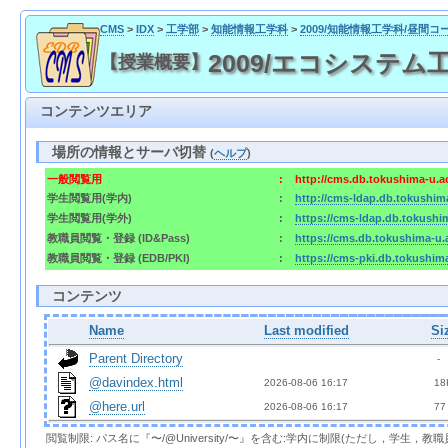
CMS
>
IDX
>
工学部
>
知能情報工学科
>
2009/知能情報工学科/昼間コ
2009/エコシステム工学 /
【授業概要】
コンテンツエリア
場所の情報とサーバ切替
(
ヘルプ
)
一般閲覧用
:
http://cms.db.tokushima-u.a
学生閲覧用(学内)
:
http://cms-ldap.db.tokushim
学生閲覧用(学外)
:
https://cms-ldap.db.tokushi
教職員閲覧・登録 (ID&Pass)
:
https://cms.db.tokushima-u.
教職員閲覧・登録 (EDB/PKI)
:
https://cms-pki.db.tokushim
コンテンツ
Name
Last modified
Si
Parent Directory
  - 
@davindex.html
2026-08-06 16:17  
 18
@here.url
2026-08-06 16:17  
 77
閲覧制限: パス名に『〜/@University/〜』を含む:学内に制限(ただし，学生，