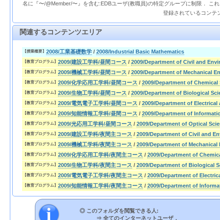
名に『〜/@Member/〜』を含む:EDBユーザ(教職員)の特定グループに制限． 
登録されているコンテ
関連するコンテンツエリア
2008/工業基礎数学
/
2008/Industrial Basic Mathematics
【授業概要】
2009/建設工学科/昼間コース
/
2009/Department of Civil and Env
【教育プログラム】
2009/機械工学科/昼間コース
/
2009/Department of Mechanical E
【教育プログラム】
2009/化学応用工学科/昼間コース
/
2009/Department of Chemical
【教育プログラム】
2009/生物工学科/昼間コース
/
2009/Department of Biological Sc
【教育プログラム】
2009/電気電子工学科/昼間コース
/
2009/Department of Electrical
【教育プログラム】
2009/知能情報工学科/昼間コース
/
2009/Department of Informati
【教育プログラム】
2009/光応用工学科/昼間コース
/
2009/Department of Optical Sc
【教育プログラム】
2009/建設工学科/夜間主コース
/
2009/Department of Civil and E
【教育プログラム】
2009/機械工学科/夜間主コース
/
2009/Department of Mechanical 
【教育プログラム】
2009/化学応用工学科/夜間主コース
/
2009/Department of Chemic
【教育プログラム】
2009/生物工学科/夜間主コース
/
2009/Department of Biological 
【教育プログラム】
2009/電気電子工学科/夜間主コース
/
2009/Department of Electric
【教育プログラム】
2009/知能情報工学科/夜間主コース
/
2009/Department of Informa
【教育プログラム】
◎ このフォルダを閲覧できる人:
⇒
全てのインターネットユーザ．