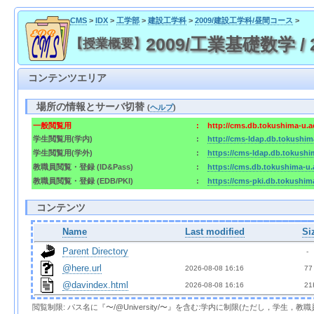
CMS
>
IDX
>
工学部
>
建設工学科
>
2009/建設工学科/昼間コース
>
2009/工業基礎数学 / 200
【授業概要】
コンテンツエリア
場所の情報とサーバ切替
(
ヘルプ
)
一般閲覧用
:
http://cms.db.tokushima-u.a
学生閲覧用(学内)
:
http://cms-ldap.db.tokushim
学生閲覧用(学外)
:
https://cms-ldap.db.tokushi
教職員閲覧・登録 (ID&Pass)
:
https://cms.db.tokushima-u.
教職員閲覧・登録 (EDB/PKI)
:
https://cms-pki.db.tokushim
コンテンツ
Name
Last modified
Si
Parent Directory
  - 
@here.url
2026-08-08 16:16  
 77
@davindex.html
2026-08-08 16:16  
 21
閲覧制限: パス名に『〜/@University/〜』を含む:学内に制限(ただし，学生，