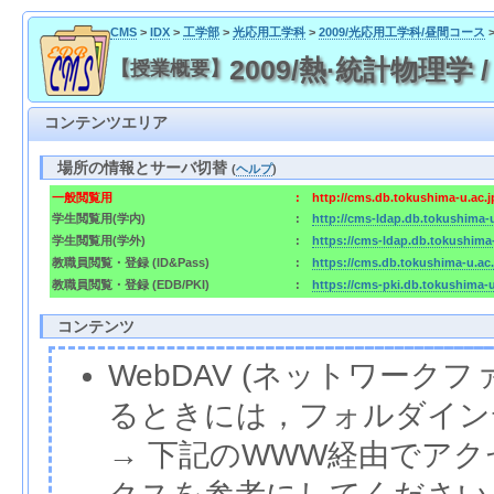
CMS
>
IDX
>
工学部
>
光応用工学科
>
2009/光応用工学科/昼間コース
2009/熱·統計物理学 / 2
【授業概要】
コンテンツエリア
場所の情報とサーバ切替
(
ヘルプ
)
一般閲覧用
:
http://cms.db.tokushima-u.ac.
学生閲覧用(学内)
:
http://cms-ldap.db.tokushima-
学生閲覧用(学外)
:
https://cms-ldap.db.tokushima
教職員閲覧・登録 (ID&Pass)
:
https://cms.db.tokushima-u.ac
教職員閲覧・登録 (EDB/PKI)
:
https://cms-pki.db.tokushima-
コンテンツ
WebDAV (ネットワー
るときには，フォルダイン
→ 下記のWWW経由でア