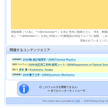
閲覧制限: パス名に『〜/@University/〜』を含む:学内に制限(ただし，学生，
名に『〜/@Member/〜』を含む:EDBユーザ(教職員)の特定グループに制限． 
登録されているコンテ
関連するコンテンツエリア
2008/熱·統計物理学
/
2008/Thermal Physics
【授業概要】
2009/光応用工学科/昼間コース
/
2009/Department of Optical Sc
【教育プログラム】
岸本 豊
/
Kishimoto, Yutaka
【個人】
2009/量子力学
/
2009/Quantum Mechanics
【授業概要】
◎ このフォルダを閲覧できる人:
⇒
全てのインターネットユーザ．
This content area is provided by
EDB
. --- EDB Working Group <ed