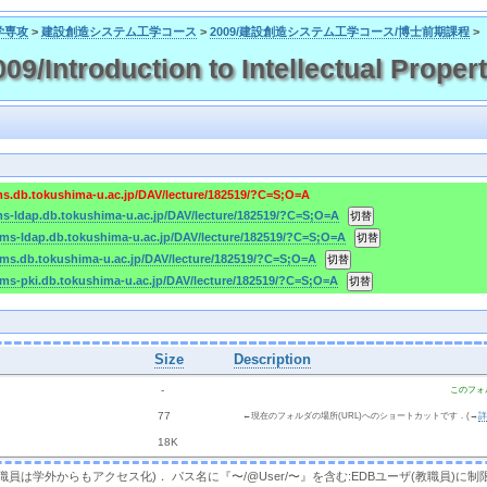
学専攻
>
建設創造システム工学コース
>
2009/建設創造システム工学コース/博士前期課程
>
Introduction to Intellectual Proper
cms.db.tokushima-u.ac.jp/DAV/lecture/182519/?C=S;O=A
cms-ldap.db.tokushima-u.ac.jp/DAV/lecture/182519/?C=S;O=A
/cms-ldap.db.tokushima-u.ac.jp/DAV/lecture/182519/?C=S;O=A
/cms.db.tokushima-u.ac.jp/DAV/lecture/182519/?C=S;O=A
cms-pki.db.tokushima-u.ac.jp/DAV/lecture/182519/?C=S;O=A
Size
Description
  - 
このフォ
 
 77 
←現在のフォルダの場所(URL)へのショートカットです．(→
 
 18K
，教職員は学外からもアクセス化)． パス名に『〜/@User/〜』を含む:EDBユーザ(教職員)に制