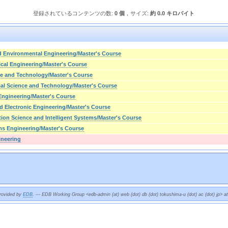
登録されているコンテンツの数:
0 個
，サイズ:
約 0.0 キロバイト
nd Environmental Engineering/Master's Course
cal Engineering/Master's Course
ce and Technology/Master's Course
cal Science and Technology/Master's Course
ngineering/Master's Course
nd Electronic Engineering/Master's Course
tion Science and Intelligent Systems/Master's Course
ms Engineering/Master's Course
ineering
provided by
EDB
. --- EDB Working Group <edb-admin (at) web (dot) db (dot) tokushima-u (dot) ac (dot) jp> a