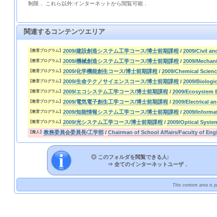
制限． これら以外:インターネットから閲覧可能．
関連するコンテンツエリア
2009/建設創造システム工学コース/博士前期課程
/
2009/Civil a
【教育プログラム】
2009/機械創造システム工学コース/博士前期課程
/
2009/Mechani
【教育プログラム】
2009/化学機能創生コース/博士前期課程
/
2009/Chemical Scien
【教育プログラム】
2009/生命テクノサイエンスコース/博士前期課程
/
2009/Biologi
【教育プログラム】
2009/エコシステム工学コース/博士前期課程
/
2009/Ecosystem E
【教育プログラム】
2009/電気電子創生工学コース/博士前期課程
/
2009/Electrical a
【教育プログラム】
2009/知能情報システム工学コース/博士前期課程
/
2009/Informa
【教育プログラム】
2009/光システム工学コース/博士前期課程
/
2009/Optical Syste
【教育プログラム】
教務委員会委員長/工学部
/
Chairman of School Affairs/Faculty of Eng
【擬人】
◎ このフォルダを閲覧できる人:
⇒
全てのインターネットユーザ．
This content area is 