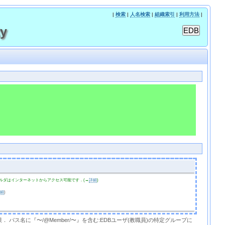
|
検索
|
人名検索
|
組織索引
|
利用方法
|
ty
ルダはインターネットからアクセス可能です．(→
詳細
)
詳細
)
限． パス名に『〜/@Member/〜』を含む:EDBユーザ(教職員)の特定グループに