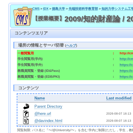
CMS
>
IDX
>
徳島大学
>
先端技術科学教育部
>
知的力学システム工
2009/知的財産論 / 2009/
【授業概要】
コンテンツエリア
場所の情報とサーバ切替
(
ヘルプ
)
一般閲覧用
:
http://
学生閲覧用(学内)
:
http://
学生閲覧用(学外)
:
https:/
教職員閲覧・登録 (ID&Pass)
:
https:/
教職員閲覧・登録 (EDB/PKI)
:
https://
コンテンツ
Name
Last modified
Parent Directory
@here.url
2026-08-07 16:13 
@davindex.html
2026-08-07 16:13 
閲覧制限: パス名に『〜/@University/〜』を含む:学内に制限(ただし，学生