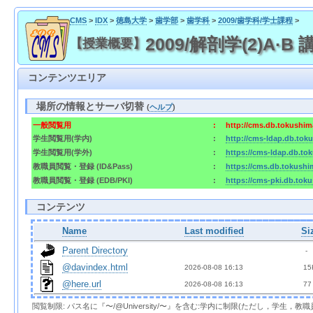
CMS
>
IDX
>
徳島大学
>
歯学部
>
歯学科
>
2009/歯学科/学士課程
>
2009/解剖学(2)A·B 講義
【授業概要】
コンテンツエリア
場所の情報とサーバ切替
(
ヘルプ
)
一般閲覧用
:
http://cms.db.tokushima
学生閲覧用(学内)
:
http://cms-ldap.db.toku
学生閲覧用(学外)
:
https://cms-ldap.db.tok
教職員閲覧・登録 (ID&Pass)
:
https://cms.db.tokushim
教職員閲覧・登録 (EDB/PKI)
:
https://cms-pki.db.toku
コンテンツ
Name
Last modified
Si
Parent Directory
  - 
@davindex.html
2026-08-08 16:13  
 15
@here.url
2026-08-08 16:13  
 77
閲覧制限: パス名に『〜/@University/〜』を含む:学内に制限(ただし，学生，