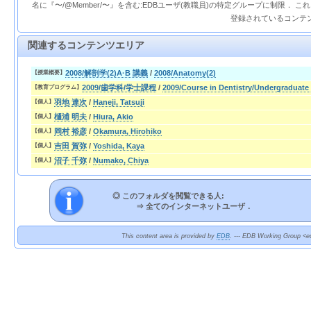
名に『〜/@Member/〜』を含む:EDBユーザ(教職員)の特定グループに制限． 
登録されているコンテ
関連するコンテンツエリア
2008/解剖学(2)A·B 講義
/
2008/Anatomy(2)
【授業概要】
2009/歯学科/学士課程
/
2009/Course in Dentistry/Undergraduate
【教育プログラム】
羽地 達次
/
Haneji, Tatsuji
【個人】
樋浦 明夫
/
Hiura, Akio
【個人】
岡村 裕彦
/
Okamura, Hirohiko
【個人】
吉田 賀弥
/
Yoshida, Kaya
【個人】
沼子 千弥
/
Numako, Chiya
【個人】
◎ このフォルダを閲覧できる人:
⇒
全てのインターネットユーザ．
This content area is provided by
EDB
. --- EDB Working Group <ed