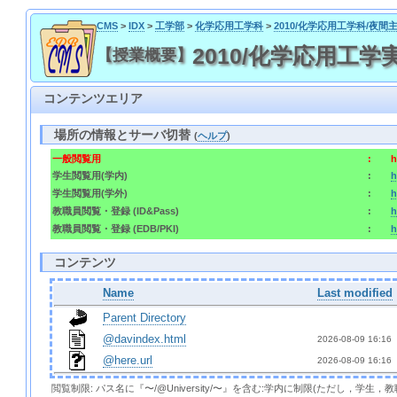
CMS
>
IDX
>
工学部
>
化学応用工学科
>
2010/化学応用工学科/夜間
2010/化学応用工学実験 / 
【授業概要】
コンテンツエリア
場所の情報とサーバ切替
(
ヘルプ
)
一般閲覧用
:
h
学生閲覧用(学内)
:
h
学生閲覧用(学外)
:
h
教職員閲覧・登録 (ID&Pass)
:
h
教職員閲覧・登録 (EDB/PKI)
:
h
コンテンツ
Name
Last modified
Parent Directory
@davindex.html
2026-08-09 16:16 
@here.url
2026-08-09 16:16 
閲覧制限: パス名に『〜/@University/〜』を含む:学内に制限(ただし，学生