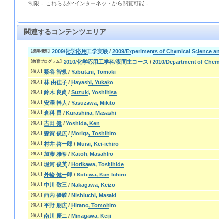
制限． これら以外:インターネットから閲覧可能．
関連するコンテンツエリア
2009/化学応用工学実験
/
2009/Experiments of Chemical Science a
【授業概要】
2010/化学応用工学科/夜間主コース
/
2010/Department of Chem
【教育プログラム】
薮谷 智規
/
Yabutani, Tomoki
【個人】
林 由佳子
/
Hayashi, Yukako
【個人】
鈴木 良尚
/
Suzuki, Yoshihisa
【個人】
安澤 幹人
/
Yasuzawa, Mikito
【個人】
倉科 昌
/
Kurashina, Masashi
【個人】
吉田 健
/
Yoshida, Ken
【個人】
森賀 俊広
/
Moriga, Toshihiro
【個人】
村井 啓一郎
/
Murai, Kei-ichiro
【個人】
加藤 雅裕
/
Katoh, Masahiro
【個人】
堀河 俊英
/
Horikawa, Toshihide
【個人】
外輪 健一郎
/
Sotowa, Ken-Ichiro
【個人】
中川 敬三
/
Nakagawa, Keizo
【個人】
西内 優騎
/
Nishiuchi, Masaki
【個人】
平野 朋広
/
Hirano, Tomohiro
【個人】
南川 慶二
/
Minagawa, Keiji
【個人】