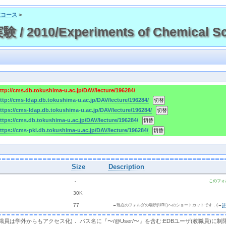
主コース
>
2010/Experiments of Chemical Sci
ttp://cms.db.tokushima-u.ac.jp/DAV/lecture/196284/
ttp://cms-ldap.db.tokushima-u.ac.jp/DAV/lecture/196284/
ttps://cms-ldap.db.tokushima-u.ac.jp/DAV/lecture/196284/
ttps://cms.db.tokushima-u.ac.jp/DAV/lecture/196284/
ttps://cms-pki.db.tokushima-u.ac.jp/DAV/lecture/196284/
Size
Description
  - 
このフォ
 
 30K
 
 77 
←現在のフォルダの場所(URL)へのショートカットです．(→
，教職員は学外からもアクセス化)． パス名に『〜/@User/〜』を含む:EDBユーザ(教職員)に制