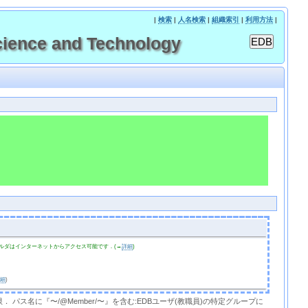
|
検索
|
人名検索
|
組織索引
|
利用方法
|
ence and Technology
ルダはインターネットからアクセス可能です．(→
詳細
)
詳細
)
限． パス名に『〜/@Member/〜』を含む:EDBユーザ(教職員)の特定グループに