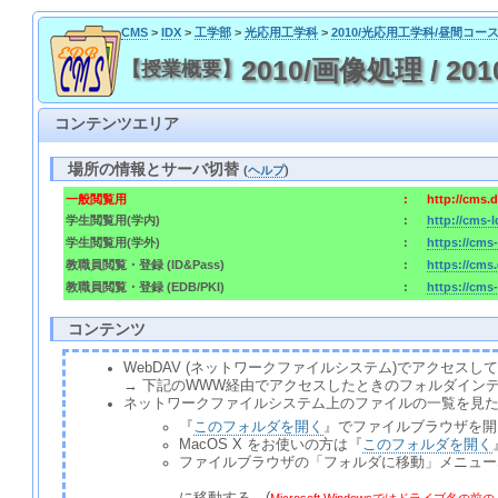
CMS
>
IDX
>
工学部
>
光応用工学科
>
2010/光応用工学科/昼間コー
2010/画像処理 / 2010
【授業概要】
コンテンツエリア
場所の情報とサーバ切替
(
ヘルプ
)
一般閲覧用
:
http://cms.
学生閲覧用(学内)
:
http://cms-
学生閲覧用(学外)
:
https://cms
教職員閲覧・登録 (ID&Pass)
:
https://cms
教職員閲覧・登録 (EDB/PKI)
:
https://cms
コンテンツ
WebDAV (ネットワークファイルシステム)でアクセ
→ 下記のWWW経由でアクセスしたときのフォルダイン
ネットワークファイルシステム上のファイルの一覧を見
『
このフォルダを開く
』でファイルブラウザを開
MacOS X をお使いの方は『
このフォルダを開く
ファイルブラウザの「フォルダに移動」メニュー