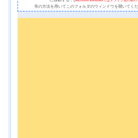
に移動する．(
Microsoft Windowsではドライブ名
等の方法を用いてこのフォルダのウィンドウを開いてく