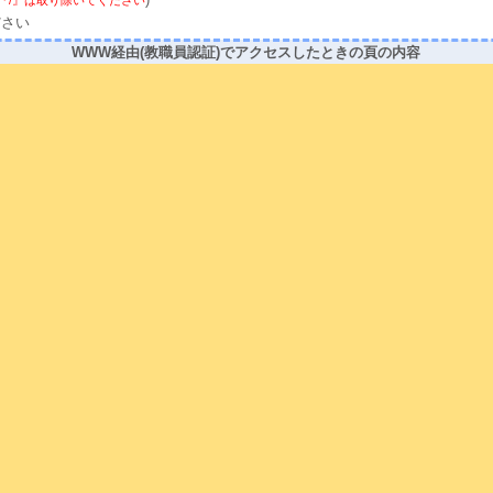
)
の前の『/』は取り除いてください
ださい
WWW経由(教職員認証)でアクセスしたときの頁の内容