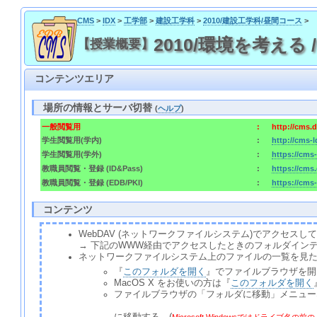
CMS
>
IDX
>
工学部
>
建設工学科
>
2010/建設工学科/昼間コース
>
2010/環境を考える / 20
【授業概要】
コンテンツエリア
場所の情報とサーバ切替
(
ヘルプ
)
一般閲覧用
:
http://cms.
学生閲覧用(学内)
:
http://cms-
学生閲覧用(学外)
:
https://cms
教職員閲覧・登録 (ID&Pass)
:
https://cms
教職員閲覧・登録 (EDB/PKI)
:
https://cms
コンテンツ
WebDAV (ネットワークファイルシステム)でアクセ
→ 下記のWWW経由でアクセスしたときのフォルダイン
ネットワークファイルシステム上のファイルの一覧を見
『
このフォルダを開く
』でファイルブラウザを開
MacOS X をお使いの方は『
このフォルダを開く
ファイルブラウザの「フォルダに移動」メニュー