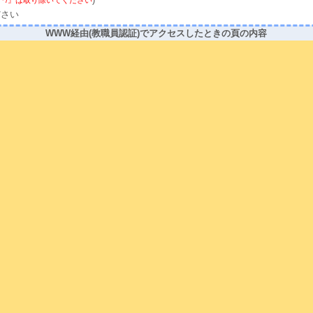
)
の前の『/』は取り除いてください
ださい
WWW経由(教職員認証)でアクセスしたときの頁の内容