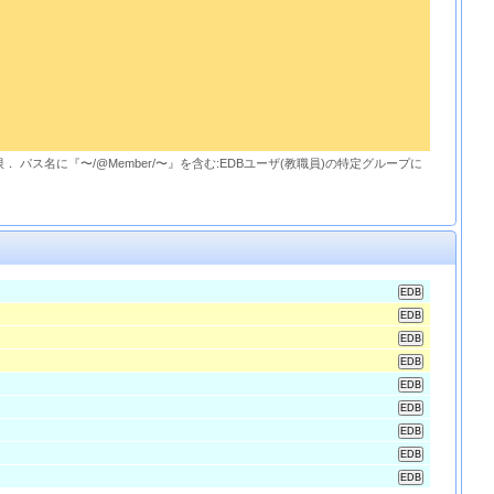
限． パス名に『〜/@Member/〜』を含む:EDBユーザ(教職員)の特定グループに