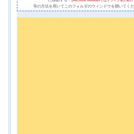
に移動する．(
Microsoft Windowsではドライブ名
等の方法を用いてこのフォルダのウィンドウを開いてく