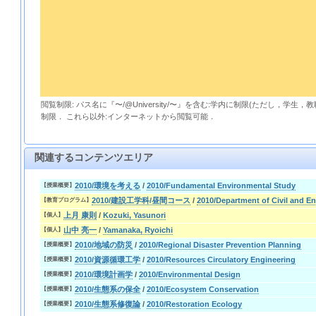
閲覧制限: パス名に『〜/@University/〜』を含む:学内に制限(ただし，学生
制限． これら以外:インターネットから閲覧可能．
関連するコンテンツエリア
2010/環境を考える
/
2010/Fundamental Environmental Study
【授業概要】
2010/建設工学科/昼間コース
/
2010/Department of Civil and E
【教育プログラム】
上月 康則
/
Kozuki, Yasunori
【個人】
山中 亮一
/
Yamanaka, Ryoichi
【個人】
2010/地域の防災
/
2010/Regional Disaster Prevention Planning
【授業概要】
2010/資源循環工学
/
2010/Resources Circulatory Engineering
【授業概要】
2010/環境計画学
/
2010/Environmental Design
【授業概要】
2010/生態系の保全
/
2010/Ecosystem Conservation
【授業概要】
2010/生態系修復論
/
2010/Restoration Ecology
【授業概要】