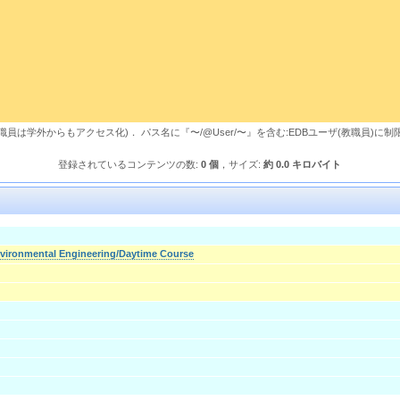
，教職員は学外からもアクセス化)． パス名に『〜/@User/〜』を含む:EDBユーザ(教職員)に制
登録されているコンテンツの数:
0 個
，サイズ:
約 0.0 キロバイト
nvironmental Engineering/Daytime Course