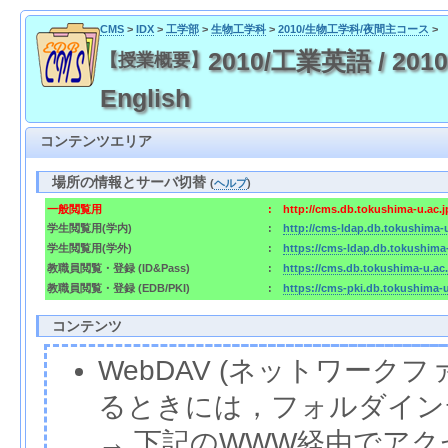
CMS
>
IDX
>
工学部
>
生物工学科
>
2010/生物工学科/夜間主コース
>
2010/工業英語 / 2010/
【授業概要】
English
コンテンツエリア
場所の情報とサーバ切替
(
ヘルプ
)
一般閲覧用
:
http://cms.db.tokushima-u.ac.
学生閲覧用(学内)
:
http://cms-ldap.db.tokushima-
学生閲覧用(学外)
:
https://cms-ldap.db.tokushima
教職員閲覧・登録 (ID&Pass)
:
https://cms.db.tokushima-u.ac
教職員閲覧・登録 (EDB/PKI)
:
https://cms-pki.db.tokushima-
コンテンツ
WebDAV (ネットワー
るときには，フォルダイン
→ 下記のWWW経由でア