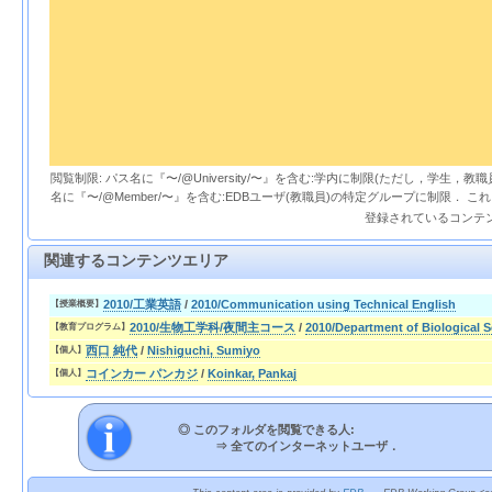
閲覧制限: パス名に『〜/@University/〜』を含む:学内に制限(ただし，学生，
名に『〜/@Member/〜』を含む:EDBユーザ(教職員)の特定グループに制限． 
登録されているコンテ
関連するコンテンツエリア
2010/工業英語
/
2010/Communication using Technical English
【授業概要】
2010/生物工学科/夜間主コース
/
2010/Department of Biological 
【教育プログラム】
西口 純代
/
Nishiguchi, Sumiyo
【個人】
コインカー パンカジ
/
Koinkar, Pankaj
【個人】
◎ このフォルダを閲覧できる人:
⇒
全てのインターネットユーザ．