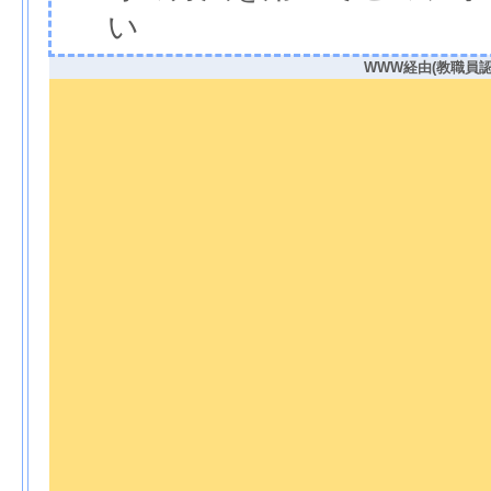
い
WWW経由(教職員