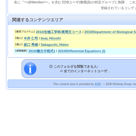
名に『〜/@Member/〜』を含む:EDBユーザ(教職員)の特定グループに制限． 
登録されているコンテ
関連するコンテンツエリア
2010/生物工学科/夜間主コース
/
2010/Department of Biological 
【教育プログラム】
今井 仁司
/
Imai, Hitoshi
【個人】
坂口 秀雄
/
Sakaguchi, Hideo
【個人】
2010/微分方程式1
/
2010/Differential Equations (I)
【授業概要】
◎ このフォルダを閲覧できる人:
⇒
全てのインターネットユーザ．
This content area is provided by
EDB
. --- EDB Working Group <ed