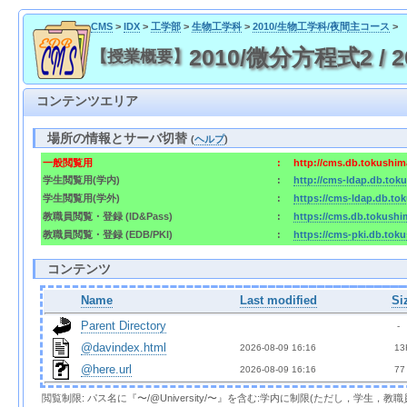
CMS
>
IDX
>
工学部
>
生物工学科
>
2010/生物工学科/夜間主コース
>
2010/微分方程式2 / 2010/
【授業概要】
コンテンツエリア
場所の情報とサーバ切替
(
ヘルプ
)
一般閲覧用
:
http://cms.db.tokushima
学生閲覧用(学内)
:
http://cms-ldap.db.toku
学生閲覧用(学外)
:
https://cms-ldap.db.tok
教職員閲覧・登録 (ID&Pass)
:
https://cms.db.tokushim
教職員閲覧・登録 (EDB/PKI)
:
https://cms-pki.db.toku
コンテンツ
Name
Last modified
Si
Parent Directory
  - 
@davindex.html
2026-08-09 16:16  
 13
@here.url
2026-08-09 16:16  
 77
閲覧制限: パス名に『〜/@University/〜』を含む:学内に制限(ただし，学生，