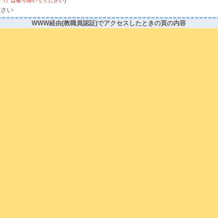
)
の前の『/』は取り除いてください
ださい
WWW経由(教職員認証)でアクセスしたときの頁の内容