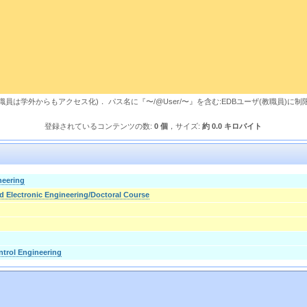
，教職員は学外からもアクセス化)． パス名に『〜/@User/〜』を含む:EDBユーザ(教職員)に制
登録されているコンテンツの数:
0 個
，サイズ:
約 0.0 キロバイト
neering
nd Electronic Engineering/Doctoral Course
trol Engineering