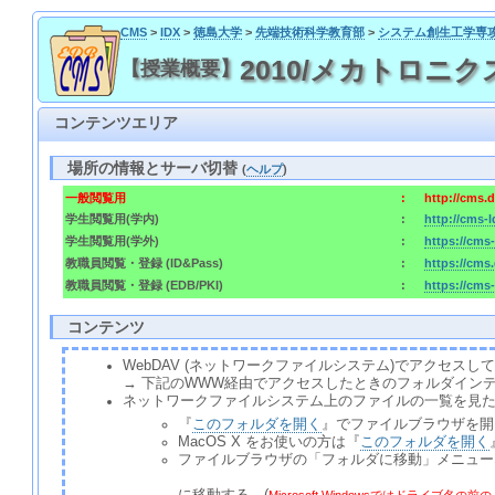
CMS
>
IDX
>
徳島大学
>
先端技術科学教育部
>
システム創生工学専
2010/メカトロニクス工学特
【授業概要】
コンテンツエリア
場所の情報とサーバ切替
(
ヘルプ
)
一般閲覧用
:
http://cms.
学生閲覧用(学内)
:
http://cms-
学生閲覧用(学外)
:
https://cms
教職員閲覧・登録 (ID&Pass)
:
https://cms
教職員閲覧・登録 (EDB/PKI)
:
https://cms
コンテンツ
WebDAV (ネットワークファイルシステム)でアクセ
→ 下記のWWW経由でアクセスしたときのフォルダイン
ネットワークファイルシステム上のファイルの一覧を見
『
このフォルダを開く
』でファイルブラウザを開
MacOS X をお使いの方は『
このフォルダを開く
ファイルブラウザの「フォルダに移動」メニュー