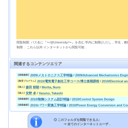
閲覧制限: パス名に『〜/@University/〜』を含む:学内に制限(ただし，学生
制限． これら以外:インターネットから閲覧可能．
関連するコンテンツエリア
2009/メカトロニクス工学特論
/
2009/Advanced Mechatronics Engi
【授業概要】
2010/電気電子創生工学コース/博士後期課程
/
2010/Electrical a
【教育プログラム】
森田 郁朗
/
Morita, Ikuro
【個人】
安野 卓
/
Yasuno, Takashi
【個人】
2010/制御システム設計特論
/
2010/Control System Design
【授業概要】
2010/パワー変換工学特論
/
2010/Power Energy Conversion and Con
【授業概要】
◎ このフォルダを閲覧できる人:
⇒
全てのインターネットユーザ．