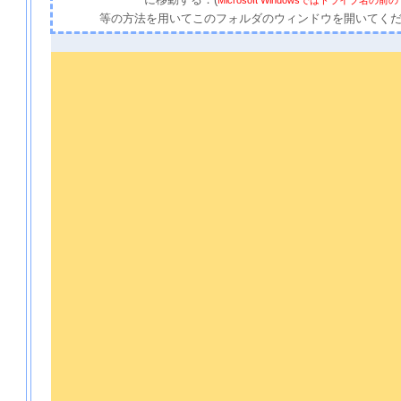
に移動する．(
Microsoft Windowsではドライブ名
等の方法を用いてこのフォルダのウィンドウを開いてく