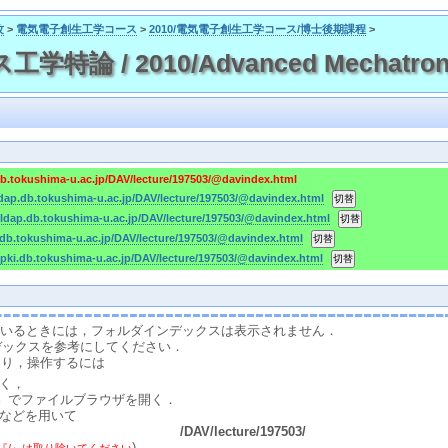
攻
>
電気電子創生工学コース
>
2010/電気電子創生工学コース/博士後期課程
>
論 / 2010/Advanced Mechatronic
db.tokushima-u.ac.jp/DAV/lecture/197503/@davindex.html
ldap.db.tokushima-u.ac.jp/DAV/lecture/197503/@davindex.html
-ldap.db.tokushima-u.ac.jp/DAV/lecture/197503/@davindex.html
.db.tokushima-u.ac.jp/DAV/lecture/197503/@davindex.html
-pki.db.tokushima-u.ac.jp/DAV/lecture/197503/@davindex.html
スしているときには，フォルダインデックスは表示されません．
デックスを参考にしてください．
たり，操作するには
く，
』でファイルブラウザを開く．
などを用いて
/DAV/lecture/197503/