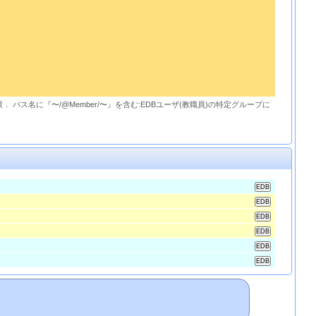
限． パス名に『〜/@Member/〜』を含む:EDBユーザ(教職員)の特定グループに