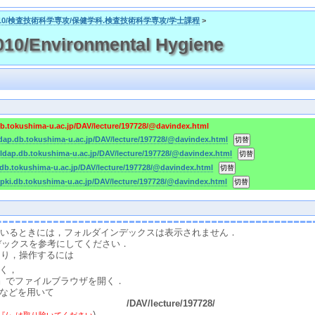
010/検査技術科学専攻/保健学科.検査技術科学専攻/学士課程
>
0/Environmental Hygiene
db.tokushima-u.ac.jp/DAV/lecture/197728/@davindex.html
ldap.db.tokushima-u.ac.jp/DAV/lecture/197728/@davindex.html
-ldap.db.tokushima-u.ac.jp/DAV/lecture/197728/@davindex.html
.db.tokushima-u.ac.jp/DAV/lecture/197728/@davindex.html
-pki.db.tokushima-u.ac.jp/DAV/lecture/197728/@davindex.html
スしているときには，フォルダインデックスは表示されません．
デックスを参考にしてください．
たり，操作するには
く，
』でファイルブラウザを開く．
などを用いて
/DAV/lecture/197728/