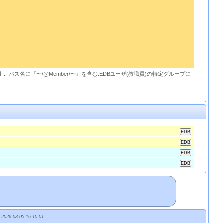
限． パス名に『〜/@Member/〜』を含む:EDBユーザ(教職員)の特定グループに
t 2026-08-05 16:10:01.