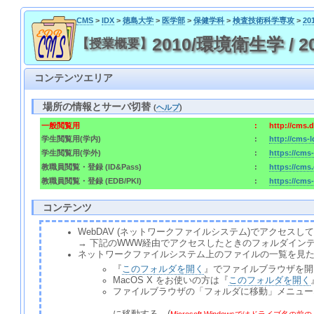
CMS
>
IDX
>
徳島大学
>
医学部
>
保健学科
>
検査技術科学専攻
>
2
2010/環境衛生学 / 201
【授業概要】
コンテンツエリア
場所の情報とサーバ切替
(
ヘルプ
)
一般閲覧用
:
http://cms.
学生閲覧用(学内)
:
http://cms-
学生閲覧用(学外)
:
https://cms
教職員閲覧・登録 (ID&Pass)
:
https://cms
教職員閲覧・登録 (EDB/PKI)
:
https://cms
コンテンツ
WebDAV (ネットワークファイルシステム)でアクセ
→ 下記のWWW経由でアクセスしたときのフォルダイン
ネットワークファイルシステム上のファイルの一覧を見
『
このフォルダを開く
』でファイルブラウザを開
MacOS X をお使いの方は『
このフォルダを開く
ファイルブラウザの「フォルダに移動」メニュー