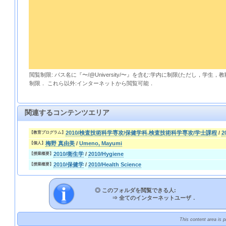
閲覧制限: パス名に『〜/@University/〜』を含む:学内に制限(ただし，学生
制限． これら以外:インターネットから閲覧可能．
関連するコンテンツエリア
2010/検査技術科学専攻/保健学科.検査技術科学専攻/学士課程
/
2
【教育プログラム】
梅野 真由美
/
Umeno, Mayumi
【個人】
2010/衛生学
/
2010/Hygiene
【授業概要】
2010/保健学
/
2010/Health Science
【授業概要】
◎ このフォルダを閲覧できる人:
⇒
全てのインターネットユーザ．
This content area is 