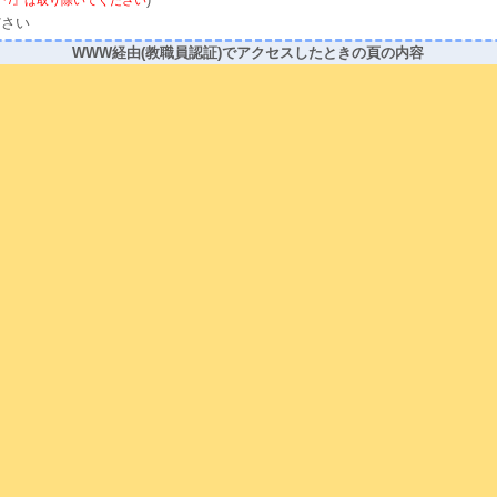
)
の前の『/』は取り除いてください
ださい
WWW経由(教職員認証)でアクセスしたときの頁の内容