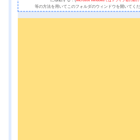
に移動する．(
Microsoft Windowsではドライブ名
等の方法を用いてこのフォルダのウィンドウを開いてく