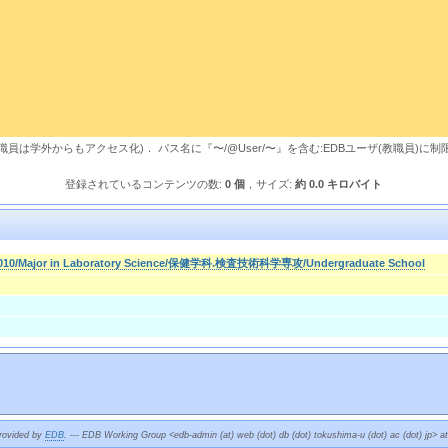
，教職員は学外からもアクセス化)． パス名に『〜/@User/〜』を含む:EDBユーザ(教職員)に制
登録されているコンテンツの数:
0 個
，サイズ:
約 0.0 キロバイト
010/Major in Laboratory Science/保健学科.検査技術科学専攻/Undergraduate School
provided by
EDB
. --- EDB Working Group <edb-admin (at) web (dot) db (dot) tokushima-u (dot) ac (dot) jp> a