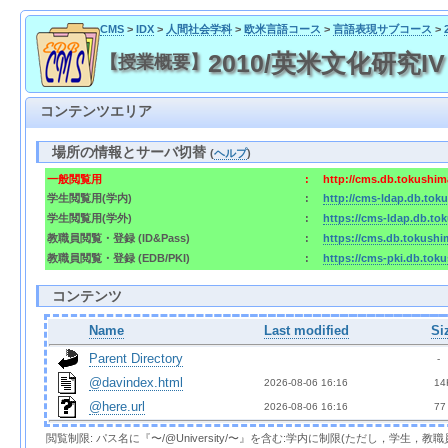
CMS
>
IDX
>
人間社会学科
>
欧米言語コース
>
言語表現サブコース
>
2010/英米文化研究IV 
【授業概要】
コンテンツエリア
場所の情報とサーバ切替
(
ヘルプ
)
一般閲覧用
:
http://cms.db.tokushima
学生閲覧用(学内)
:
http://cms-ldap.db.toku
学生閲覧用(学外)
:
https://cms-ldap.db.tok
教職員閲覧・登録 (ID&Pass)
:
https://cms.db.tokushim
教職員閲覧・登録 (EDB/PKI)
:
https://cms-pki.db.toku
コンテンツ
Name
Last modified
Si
Parent Directory
  - 
@davindex.html
2026-08-06 16:16  
 14
@here.url
2026-08-06 16:16  
 77
閲覧制限: パス名に『〜/@University/〜』を含む:学内に制限(ただし，学生，