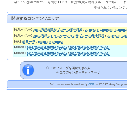
名に『〜/@Member/〜』を含む:EDBユーザ(教職員)の特定グループに制限． 
登録されているコンテ
関連するコンテンツエリア
2010/言語表現サブコース/学士課程
/
2010/Sub-Course of Langua
【教育プログラム】
2010/言語コミュニケーションサブコース/学士課程
/
2010/Sub-Cou
【教育プログラム】
前田 一平
/
Maeda, Kazuhira
【個人】
2008/英米文化研究IV (その1)
/
2008/英米文化研究IV (その1)
【授業概要】
2010/英米文化研究IV (その1)
/
2010/英米文化研究IV (その1)
【授業概要】
◎ このフォルダを閲覧できる人:
⇒
全てのインターネットユーザ．
This content area is provided by
EDB
. --- EDB Working Group <ed