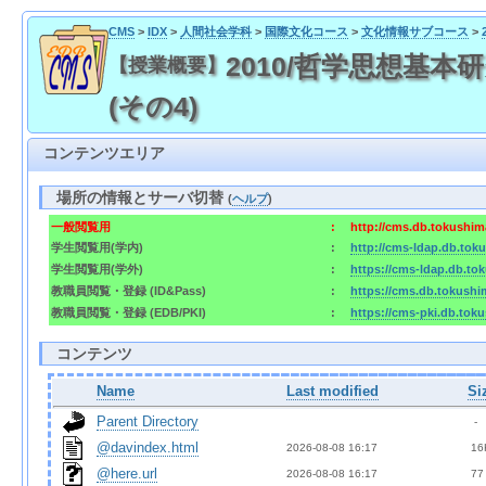
CMS
>
IDX
>
人間社会学科
>
国際文化コース
>
文化情報サブコース
>
2010/哲学思想基本研究I
【授業概要】
(その4)
コンテンツエリア
場所の情報とサーバ切替
(
ヘルプ
)
一般閲覧用
:
http://cms.db.tokushima
学生閲覧用(学内)
:
http://cms-ldap.db.toku
学生閲覧用(学外)
:
https://cms-ldap.db.tok
教職員閲覧・登録 (ID&Pass)
:
https://cms.db.tokushim
教職員閲覧・登録 (EDB/PKI)
:
https://cms-pki.db.toku
コンテンツ
Name
Last modified
Si
Parent Directory
  - 
@davindex.html
2026-08-08 16:17  
 16
@here.url
2026-08-08 16:17  
 77