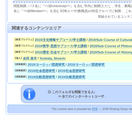
閲覧制限: パス名に『〜/@University/〜』を含む:学内に制限(ただし，学生，
名に『〜/@Member/〜』を含む:EDBユーザ(教職員)の特定グループに制限． 
登録されているコンテ
関連するコンテンツエリア
2010/文化情報サブコース/学士課程
/
2010/Sub-Course of Cultura
【教育プログラム】
2010/哲学·思想サブコース/学士課程
/
2010/Sub-Course of Philo
【教育プログラム】
2010/歴史·社会サブコース/学士課程
/
2010/Sub-Course of Histor
【教育プログラム】
吉田 昌市
/
Yoshida, Shoichi
【個人】
2010/ヨーロッパ思想研究
/
2010/ヨーロッパ思想研究
【授業概要】
2010/社会思想研究
/
2010/社会思想研究
【授業概要】
2010/比較思想研究
/
2010/比較思想研究
【授業概要】
◎ このフォルダを閲覧できる人:
⇒
全てのインターネットユーザ．
This content area is provided by
EDB
. --- EDB Working Group <ed