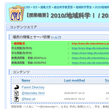
CMS
>
IDX
>
徳島大学
>
総合科学教育部
>
地域科学専攻
>
2010/地
2010/地域科学Ⅰ / 
【授業概要】
コンテンツエリア
場所の情報とサーバ切替
(
ヘルプ
)
一般閲覧用
:
http://cms.db.tokushima-u.a
学生閲覧用(学内)
:
http://cms-ldap.db.tokushim
学生閲覧用(学外)
:
https://cms-ldap.db.tokushi
教職員閲覧・登録 (ID&Pass)
:
https://cms.db.tokushima-u.
教職員閲覧・登録 (EDB/PKI)
:
https://cms-pki.db.tokushim
コンテンツ
Name
Last modified
Si
Parent Directory
  - 
@davindex.html
2026-08-07 16:12  
 15
@here.url
2026-08-07 16:12  
 77
閲覧制限: パス名に『〜/@University/〜』を含む:学内に制限(ただし，学生，