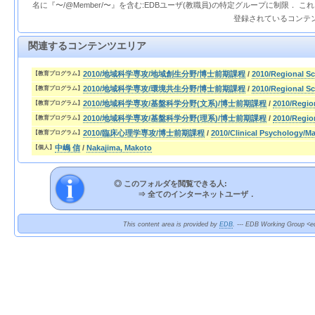
名に『〜/@Member/〜』を含む:EDBユーザ(教職員)の特定グループに制限． 
登録されているコンテ
関連するコンテンツエリア
2010/地域科学専攻/地域創生分野/博士前期課程
/
2010/Regional S
【教育プログラム】
2010/地域科学専攻/環境共生分野/博士前期課程
/
2010/Regional Sc
【教育プログラム】
2010/地域科学専攻/基盤科学分野(文系)/博士前期課程
/
2010/Regio
【教育プログラム】
2010/地域科学専攻/基盤科学分野(理系)/博士前期課程
/
2010/Regio
【教育プログラム】
2010/臨床心理学専攻/博士前期課程
/
2010/Clinical Psychology/Ma
【教育プログラム】
中嶋 信
/
Nakajima, Makoto
【個人】
◎ このフォルダを閲覧できる人:
⇒
全てのインターネットユーザ．
This content area is provided by
EDB
. --- EDB Working Group <ed