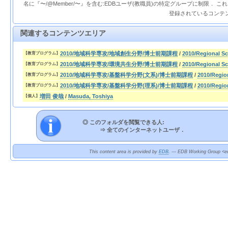
名に『〜/@Member/〜』を含む:EDBユーザ(教職員)の特定グループに制限． 
登録されているコンテ
関連するコンテンツエリア
2010/地域科学専攻/地域創生分野/博士前期課程
/
2010/Regional S
【教育プログラム】
2010/地域科学専攻/環境共生分野/博士前期課程
/
2010/Regional Sc
【教育プログラム】
2010/地域科学専攻/基盤科学分野(文系)/博士前期課程
/
2010/Regio
【教育プログラム】
2010/地域科学専攻/基盤科学分野(理系)/博士前期課程
/
2010/Regio
【教育プログラム】
増田 俊哉
/
Masuda, Toshiya
【個人】
◎ このフォルダを閲覧できる人:
⇒
全てのインターネットユーザ．
This content area is provided by
EDB
. --- EDB Working Group <ed