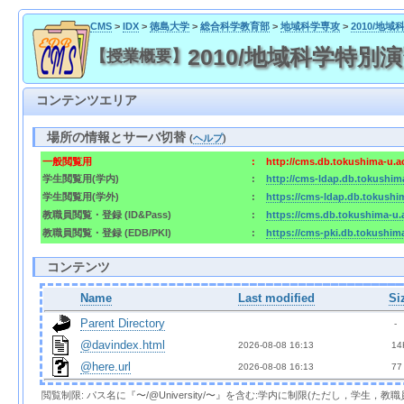
CMS
>
IDX
>
徳島大学
>
総合科学教育部
>
地域科学専攻
>
2010/地
2010/地域科学特別演
【授業概要】
コンテンツエリア
場所の情報とサーバ切替
(
ヘルプ
)
一般閲覧用
:
http://cms.db.tokushima-u.a
学生閲覧用(学内)
:
http://cms-ldap.db.tokushim
学生閲覧用(学外)
:
https://cms-ldap.db.tokushi
教職員閲覧・登録 (ID&Pass)
:
https://cms.db.tokushima-u.
教職員閲覧・登録 (EDB/PKI)
:
https://cms-pki.db.tokushim
コンテンツ
Name
Last modified
Si
Parent Directory
  - 
@davindex.html
2026-08-08 16:13  
 14
@here.url
2026-08-08 16:13  
 77
閲覧制限: パス名に『〜/@University/〜』を含む:学内に制限(ただし，学生，