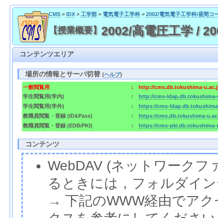
CMS
>
IDX
>
工学部
>
電気電子工学科
>
2002/電気電子工学科/昼間コ
2002/高電圧工学 / 2002
【授業概要】
コンテンツエリア
場所の情報とサーバ切替
(
ヘルプ
)
一般閲覧用
:
http://cms.db.tokushima-u.ac.
学生閲覧用(学内)
:
http://cms-ldap.db.tokushima-
学生閲覧用(学外)
:
https://cms-ldap.db.tokushima
教職員閲覧・登録 (ID&Pass)
:
https://cms.db.tokushima-u.ac
教職員閲覧・登録 (EDB/PKI)
:
https://cms-pki.db.tokushima-
コンテンツ
WebDAV (ネットワー
るときには，フォルダイン
→ 下記のWWW経由でア