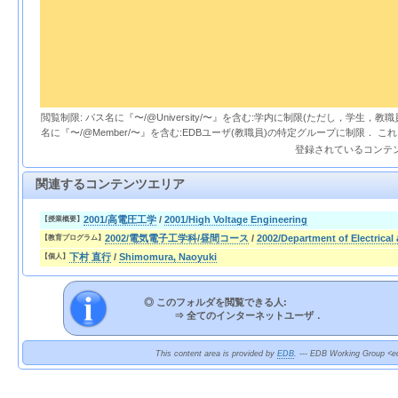
閲覧制限: パス名に『〜/@University/〜』を含む:学内に制限(ただし，学生，
名に『〜/@Member/〜』を含む:EDBユーザ(教職員)の特定グループに制限． 
登録されているコンテ
関連するコンテンツエリア
2001/高電圧工学
/
2001/High Voltage Engineering
【授業概要】
2002/電気電子工学科/昼間コース
/
2002/Department of Electrical
【教育プログラム】
下村 直行
/
Shimomura, Naoyuki
【個人】
◎ このフォルダを閲覧できる人:
⇒
全てのインターネットユーザ．
This content area is provided by
EDB
. --- EDB Working Group <ed