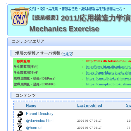
CMS
>
IDX
>
工学部
>
建設工学科
>
2011/建設工学科/昼間コース
>
2011/応用構造力学演習 / 
【授業概要】
Mechanics Exercise
コンテンツエリア
場所の情報とサーバ切替
(
ヘルプ
)
一般閲覧用
:
http://cms.db.tokushima-u.a
学生閲覧用(学内)
:
http://cms-ldap.db.tokushim
学生閲覧用(学外)
:
https://cms-ldap.db.tokushi
教職員閲覧・登録 (ID&Pass)
:
https://cms.db.tokushima-u.
教職員閲覧・登録 (EDB/PKI)
:
https://cms-pki.db.tokushim
コンテンツ
Name
Last modified
Si
Parent Directory
  - 
@davindex.html
2026-08-07 08:17  
 16
@here.url
2026-08-07 08:17  
 77