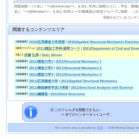
閲覧制限: パス名に『〜/@University/〜』を含む:学内に制限(ただし，学生，
名に『〜/@Member/〜』を含む:EDBユーザ(教職員)の特定グループに制限． 
登録されているコンテ
関連するコンテンツエリア
2010/応用構造力学演習
/
2010/Applied Structural Mechanics Exercise
【授業概要】
2011/建設工学科/昼間コース
/
2011/Department of Civil and Env
【教育プログラム】
佐藤 弘美
/
Sato, Hiromi
【個人】
2011/構造力学1
/
2011/Structural Mechanics 1
【授業概要】
2011/構造力学2
/
2011/Structural Mechanics 2
【授業概要】
2011/構造力学3
/
2011/Structural Mechanics 3
【授業概要】
2011/応用構造力学
/
2011/Applied Structural Mechanics
【授業概要】
2011/構造解析学及び演習
/
2011/Structural Analysis with Exercise
【授業概要】
2011/鋼構造
/
2011/Steel Structures
【授業概要】
◎ このフォルダを閲覧できる人:
⇒
全てのインターネットユーザ．
This content area is provided by
EDB
. --- EDB Working Group <ed