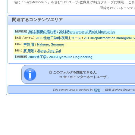
名に『〜/@Member/〜』を含む:EDBユーザ(教職員)の特定グループに制限． 
登録されているコンテ
関連するコンテンツエリア
2011/基礎の流れ学
/
2011/Fundamental Fluid Mechanics
【授業概要】
2011/生物工学科/夜間主コース
/
2011/Department of Biological 
【教育プログラム】
中野 晋
/
Nakano, Susumu
【個人】
蒋 景彩
/
Jiang, Jing-Cai
【個人】
2008/水工学
/
2008/Hydraulic Engineering
【授業概要】
◎ このフォルダを閲覧できる人:
⇒
全てのインターネットユーザ．
This content area is provided by
EDB
. --- EDB Working Group <ed