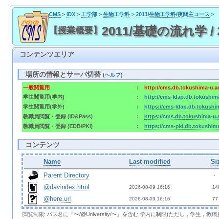
CMS
>
IDX
>
工学部
>
生物工学科
>
2011/生物工学科/夜間主コース
>
2011/基礎の流れ学 / 20
【授業概要】
コンテンツエリア
場所の情報とサーバ切替
(
ヘルプ
)
一般閲覧用
:
http://cms.db.tokushima-u.a
学生閲覧用(学内)
:
http://cms-ldap.db.tokushim
学生閲覧用(学外)
:
https://cms-ldap.db.tokushi
教職員閲覧・登録 (ID&Pass)
:
https://cms.db.tokushima-u.
教職員閲覧・登録 (EDB/PKI)
:
https://cms-pki.db.tokushim
コンテンツ
Name
Last modified
Si
Parent Directory
  - 
@davindex.html
2026-08-09 16:16  
 14
@here.url
2026-08-09 16:16  
 77
閲覧制限: パス名に『〜/@University/〜』を含む:学内に制限(ただし，学生，