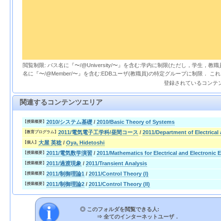
閲覧制限: パス名に『〜/@University/〜』を含む:学内に制限(ただし，学生，
名に『〜/@Member/〜』を含む:EDBユーザ(教職員)の特定グループに制限． 
登録されているコンテ
関連するコンテンツエリア
2010/システム基礎
/
2010/Basic Theory of Systems
【授業概要】
2011/電気電子工学科/昼間コース
/
2011/Department of Electrical
【教育プログラム】
大屋 英稔
/
Oya, Hidetoshi
【個人】
2011/電気数学演習
/
2011/Mathematics for Electrical and Electronic 
【授業概要】
2011/過渡現象
/
2011/Transient Analysis
【授業概要】
2011/制御理論1
/
2011/Control Theory (I)
【授業概要】
2011/制御理論2
/
2011/Control Theory (II)
【授業概要】
◎ このフォルダを閲覧できる人:
⇒
全てのインターネットユーザ．