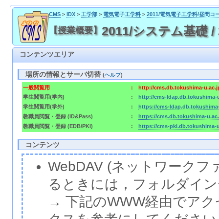
CMS
>
IDX
>
工学部
>
電気電子工学科
>
2011/電気電子工学科/昼間コ
2011/システム基礎 / 20
【授業概要】
コンテンツエリア
場所の情報とサーバ切替
(
ヘルプ
)
一般閲覧用
:
http://cms.db.tokushima-u.ac.
学生閲覧用(学内)
:
http://cms-ldap.db.tokushima-
学生閲覧用(学外)
:
https://cms-ldap.db.tokushima
教職員閲覧・登録 (ID&Pass)
:
https://cms.db.tokushima-u.ac
教職員閲覧・登録 (EDB/PKI)
:
https://cms-pki.db.tokushima-
コンテンツ
WebDAV (ネットワー
るときには，フォルダイン
→ 下記のWWW経由でア