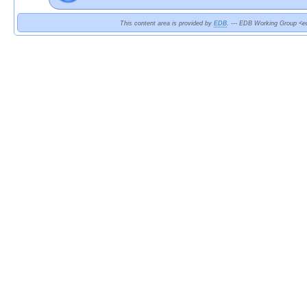
This content area is provided by
EDB
. --- EDB Working Group <ed